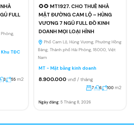
 NHÀ
🌻🌻 MT1927. CHO THUÊ NHÀ
GỦ FULL
MẶT ĐƯỜNG CAM LỘ – HÙNG
VƯƠNG 7 NGỦ FULL ĐỒ KINH
DOANH MỌI LOẠI HÌNH
 Phòng,
Phố Cam Lộ, Hùng Vương, Phường Hồng
Bàng, Thành phố Hải Phòng, 18000, Việt
, Khu TĐC
Nam
MT - Mặt bằng kinh doanh
8.900.000
m2
vnđ / tháng
3
55
m2
7
6
100
Ngày đăng:
5 Tháng 8, 2026