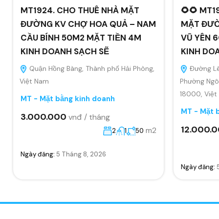
MT1924. CHO THUÊ NHÀ MẶT
🌻🌻 MT1
ĐƯỜNG KV CHỢ HOA QUẢ – NAM
MẶT ĐƯỜ
CẦU BÍNH 50M2 MẶT TIỀN 4M
VŨ YÊN 6
KINH DOANH SẠCH SẼ
KINH DO
Quận Hồng Bàng, Thành phố Hải Phòng,
Đường Lê
Việt Nam
Phường Ngô 
18000, Việ
MT - Mặt bằng kinh doanh
MT - Mặt 
3.000.000
vnđ / tháng
12.000.
m2
2
1
50
Ngày đăng:
5 Tháng 8, 2026
Ngày đăng: