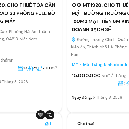
50. CHO THUÊ TÒA CĂN
🌻🌻 MT1928. CHO THU
CAO 23 PHÒNG FULL ĐỒ
MẶT ĐƯỜNG TRƯỜNG 
G MÁY
150M2 MẶT TIỀN 6M KI
DOANH SẠCH SẼ
Cao, Phường Hải An, Thành
ng, 04813, Việt Nam
Đường Trường Chinh, Quán 
Kiến An, Thành phố Hải Phòng,
Nam
/tháng
MT - Mặt bằng kinh doanh
m2
23
25
200
15.000.000
vnđ / tháng
5 Tháng 8, 2026
2
Ngày đăng:
5 Tháng 8, 2026
ê
1
Cho thuê