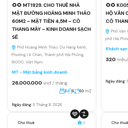
🌻🌻 MT1929. CHO THUÊ NHÀ
🌻🌻 K00
MẶT ĐƯỜNG HOÀNG MINH THẢO
HỘ VĂN 
60M2 – MẶT TIỀN 4,5M – CÓ
CÓ THAN
THANG MÁY – KINH DOANH SẠCH
Phố Văn 
SẼ
phố Hải Phò
Phố Hoàng Minh Thảo, Dư Hàng Kênh,
Khách sạn
Phường Lê Chân, Thành phố Hải Phòng,
320
triệu
18000, Việt Nam
MT - Mặt bằng kinh doanh
Ngày đăng:
26.000.000
vnđ / tháng
m2
3
6
60
Ngày đăng:
5 Tháng 8, 2026
Cho thuê
3
Cho thu