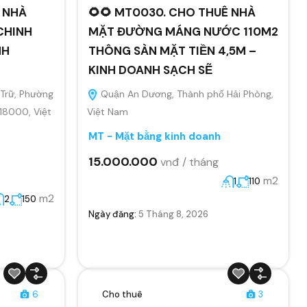
Ê NHÀ
🌻🌻 MT0030. CHO THUÊ NHÀ
CHINH
MẶT ĐƯỜNG MÁNG NƯỚC 110M2
NH
THÔNG SÀN MẶT TIỀN 4,5M –
KINH DOANH SẠCH SẼ
Trữ, Phường
Quận An Dương, Thành phố Hải Phòng,
 18000, Việt
Việt Nam
MT - Mặt bằng kinh doanh
15.000.000
vnđ / tháng
m2
1
110
m2
2
150
Ngày đăng:
5 Tháng 8, 2026
6
Cho thuê
3