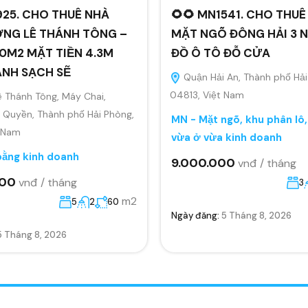
925. CHO THUÊ NHÀ
🌻🌻 MN1541. CHO THUÊ
NG LÊ THÁNH TÔNG –
MẶT NGÕ ĐÔNG HẢI 3 N
0M2 MẶT TIỀN 4.3M
ĐỒ Ô TÔ ĐỖ CỬA
ANH SẠCH SẼ
Quận Hải An, Thành phố Hải
04813, Việt Nam
 Thánh Tông, Máy Chai,
Quyền, Thành phố Hải Phòng,
MN - Mặt ngõ, khu phân lô
t Nam
vừa ở vừa kinh doanh
bằng kinh doanh
9.000.000
vnđ / tháng
000
vnđ / tháng
3
m2
5
2
60
Ngày đăng:
5 Tháng 8, 2026
5 Tháng 8, 2026