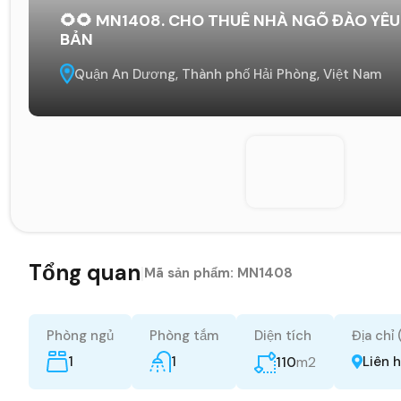
🌻🌻 MN1408. CHO THUÊ NHÀ NGÕ ĐÀO YÊU
BẢN
Quận An Dương, Thành phố Hải Phòng, Việt Nam
Tổng quan
|
Mã sản phẩm:
MN1408
Phòng ngủ
Phòng tắm
Diện tích
Địa chỉ
1
1
m2
Liên 
110