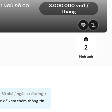
3.000.000 vnđ /
 1 NGỦ ĐỒ CƠ
tháng
2
Hình ảnh
 ( Số nhà / ngách / đường )
hệ để xem thêm thông tin