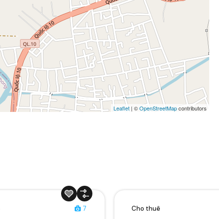
Leaflet
| ©
OpenStreetMap
contributors
ê
7
Cho thuê