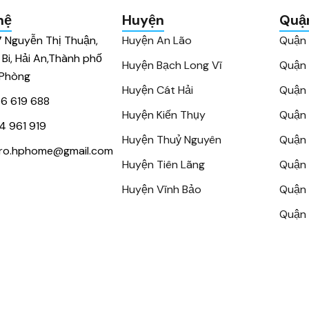
hệ
Huyện
Quậ
7 Nguyễn Thị Thuận,
Huyện An Lão
Quận
 Bi, Hải An,Thành phố
Huyện Bạch Long Vĩ
Quận
 Phòng
Huyện Cát Hải
Quận 
6 619 688
Huyện Kiến Thụy
Quận 
4 961 919
Huyện Thuỷ Nguyên
Quận 
ro.hphome@gmail.com
Huyện Tiên Lãng
Quận 
Huyện Vĩnh Bảo
Quận 
Quận