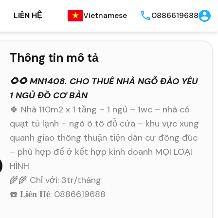
LIÊN HỆ
Vietnamese
0886619688
Thông tin mô tả
🌻🌻 MN1408. CHO THUÊ NHÀ NGÕ ĐÀO YÊU
1 NGỦ ĐỒ CƠ BẢN
🍀 Nhà 110m2 x 1 tầng – 1 ngủ – 1wc – nhà có
quạt tủ lạnh – ngõ ô tô đỗ cửa – khu vực xung
quanh giao thông thuận tiện dân cư đông đúc
– phù hợp để ở kết hợp kinh doanh MỌI LOẠI
HÌNH
🌾🌾 Chỉ với: 3tr/tháng
☎️ 𝐋𝐢𝐞̂𝐧 𝐇𝐞̣̂: 0886619688