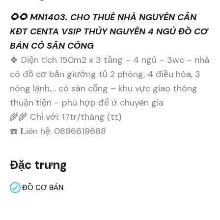
🌻🌻 MN1403. CHO THUÊ NHÀ NGUYÊN CĂN
KĐT CENTA VSIP THỦY NGUYÊN 4 NGỦ ĐỒ CƠ
BẢN CÓ SÂN CỔNG
🍀 Diện tích 150m2 x 3 tầng – 4 ngủ – 3wc – nhà
có đồ cơ bản giường tủ 2 phòng, 4 điều hòa, 3
nóng lạnh,… có sân cổng – khu vực giao thông
thuận tiện – phù hợp để ở chuyên gia
🌾🌾 Chỉ với: 17tr/tháng (tt)
☎️ 𝐋iên hệ: 0886619688
Đặc trưng
ĐỒ CƠ BẢN