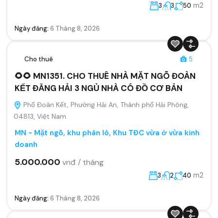
m2
3
3
50
Ngày đăng:
6 Tháng 8, 2026
Cho thuê
5
🌻🌻 MN1351. CHO THUÊ NHÀ MẶT NGÕ ĐOÀN
KẾT ĐẰNG HẢI 3 NGỦ NHÀ CÓ ĐỒ CƠ BẢN
Phố Đoàn Kết, Phường Hải An, Thành phố Hải Phòng,
04813, Việt Nam
MN - Mặt ngõ, khu phân lô, Khu TĐC vừa ở vừa kinh
doanh
5.000.000
vnđ / tháng
m2
3
2
40
Ngày đăng:
6 Tháng 8, 2026