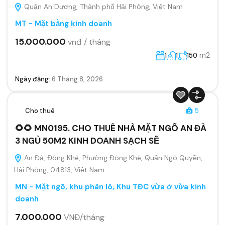
Quận An Dương, Thành phố Hải Phòng, Việt Nam
MT - Mặt bằng kinh doanh
15.000.000
vnđ / tháng
m2
1
1
150
Ngày đăng:
6 Tháng 8, 2026
Cho thuê
5
🌻🌻 MN0195. CHO THUÊ NHÀ MẶT NGÕ AN ĐÀ
3 NGỦ 50M2 KINH DOANH SẠCH SẼ
An Đà, Đông Khê, Phường Đông Khê, Quận Ngô Quyền,
Hải Phòng, 04813, Việt Nam
MN - Mặt ngõ, khu phân lô, Khu TĐC vừa ở vừa kinh
doanh
7.000.000
VNĐ/tháng