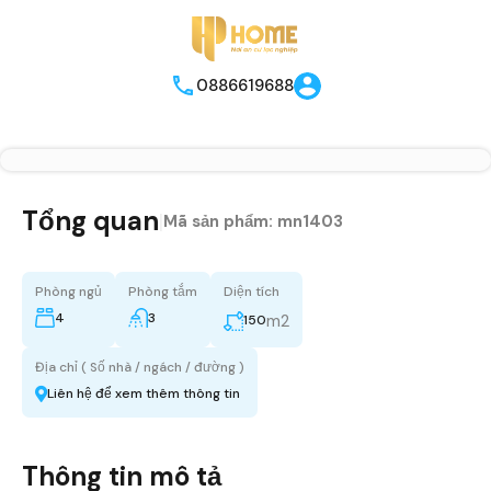
0886619688
Tổng quan
|
Mã sản phẩm:
mn1403
Phòng ngủ
Phòng tắm
Diện tích
4
3
m2
150
Địa chỉ ( Số nhà / ngách / đường )
Liên hệ để xem thêm thông tin
Thông tin mô tả