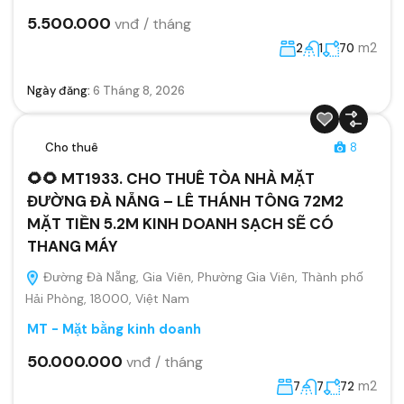
5.500.000
vnđ / tháng
m2
2
1
70
Ngày đăng:
6 Tháng 8, 2026
Cho thuê
8
🌻🌻 MT1933. CHO THUÊ TÒA NHÀ MẶT
ĐƯỜNG ĐÀ NẴNG – LÊ THÁNH TÔNG 72M2
MẶT TIỀN 5.2M KINH DOANH SẠCH SẼ CÓ
THANG MÁY
Đường Đà Nẵng, Gia Viên, Phường Gia Viên, Thành phố
Hải Phòng, 18000, Việt Nam
MT - Mặt bằng kinh doanh
50.000.000
vnđ / tháng
m2
7
7
72