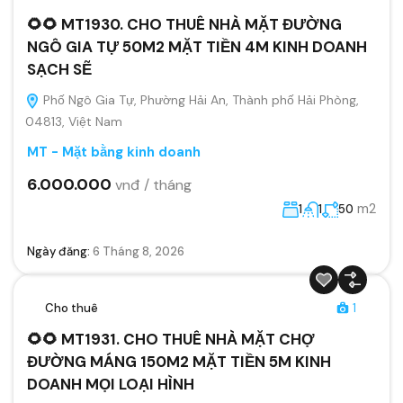
🌻🌻 MT1930. CHO THUÊ NHÀ MẶT ĐƯỜNG
NGÔ GIA TỰ 50M2 MẶT TIỀN 4M KINH DOANH
SẠCH SẼ
Phố Ngô Gia Tự, Phường Hải An, Thành phố Hải Phòng,
04813, Việt Nam
MT - Mặt bằng kinh doanh
6.000.000
vnđ / tháng
m2
1
1
50
Ngày đăng:
6 Tháng 8, 2026
Cho thuê
1
🌻🌻 MT1931. CHO THUÊ NHÀ MẶT CHỢ
ĐƯỜNG MÁNG 150M2 MẶT TIỀN 5M KINH
DOANH MỌI LOẠI HÌNH