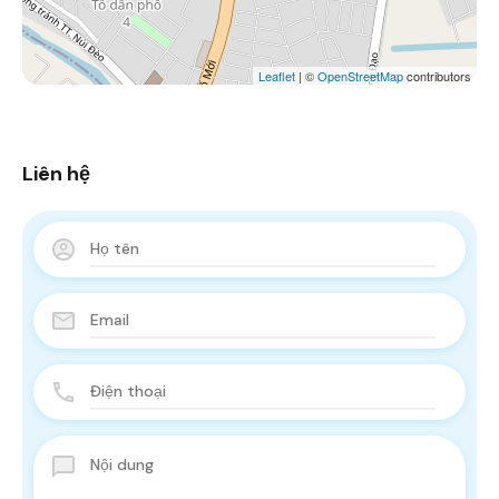
Leaflet
| ©
OpenStreetMap
contributors
Liên hệ