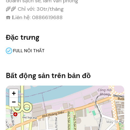
doanh sạch sẽ, làm văn phòng
🌾🌾 Chỉ với: 30tr/tháng
☎️ 𝐋iên hệ: 0886619688
Đặc trưng
FULL NỘI THẤT
Bất động sản trên bản đồ
+
−