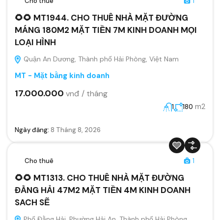
Cho thuê
1
🌻🌻 MT1944. CHO THUÊ NHÀ MẶT ĐƯỜNG
MÁNG 180M2 MẶT TIỀN 7M KINH DOANH MỌI
LOẠI HÌNH
Quận An Dương, Thành phố Hải Phòng, Việt Nam
MT - Mặt bằng kinh doanh
17.000.000
vnđ / tháng
m2
1
180
Ngày đăng:
8 Tháng 8, 2026
Cho thuê
1
🌻🌻 MT1313. CHO THUÊ NHÀ MẶT ĐƯỜNG
ĐẰNG HẢI 47M2 MẶT TIỀN 4M KINH DOANH
SACH SẼ
Phố Đằng Hải, Phường Hải An, Thành phố Hải Phòng,