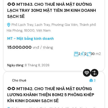
🌻🌻 MT1943. CHO THUÊ NHÀ MẶT ĐƯỜNG
LẠCH TRAY 30M2 MẶT TIỀN 3M KINH DOANH
SẠCH SẼ
Phố Lạch Tray, Lạch Tray, Phường Gia Viên, Thành phố
Hải Phòng, 18000, Việt Nam
MT - Mặt bằng kinh doanh
15.000.000
vnđ / tháng
m2
2
2
30
Ngày đăng:
8 Tháng 8, 2026
Cho thuê
3
🌻🌻 MT1942. CHO THUÊ NHÀ MẶT ĐƯỜNG
LƯƠNG KHÁNH THIỆN 80M2 5 PHÒNG KHÉP
KÍN KINH DOANH SẠCH SẼ