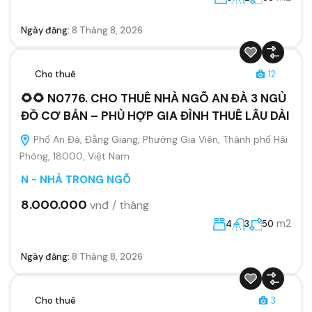
Ngày đăng:
8 Tháng 8, 2026
Cho thuê
12
🌻🌻 N0776. CHO THUÊ NHÀ NGÕ AN ĐÀ 3 NGỦ
ĐỒ CƠ BẢN – PHÙ HỢP GIA ĐÌNH THUÊ LÂU DÀI
Phố An Đà, Đằng Giang, Phường Gia Viên, Thành phố Hải
Phòng, 18000, Việt Nam
N - NHÀ TRONG NGÕ
8.000.000
vnđ / tháng
m2
4
3
50
Ngày đăng:
8 Tháng 8, 2026
Cho thuê
3