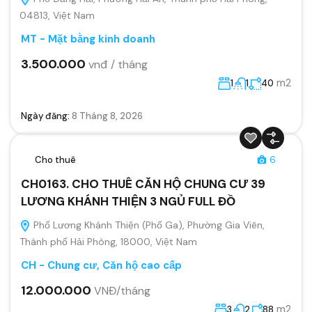
04813, Việt Nam
MT - Mặt bằng kinh doanh
3.500.000
vnđ / tháng
m2
1
1
40
Ngày đăng:
8 Tháng 8, 2026
Cho thuê
6
CH0163. CHO THUÊ CĂN HỘ CHUNG CƯ 39
LƯƠNG KHÁNH THIỆN 3 NGỦ FULL ĐỒ
Phố Lương Khánh Thiện (Phố Ga), Phường Gia Viên,
Thành phố Hải Phòng, 18000, Việt Nam
CH - Chung cư, Căn hộ cao cấp
12.000.000
VNĐ/tháng
m2
3
2
88