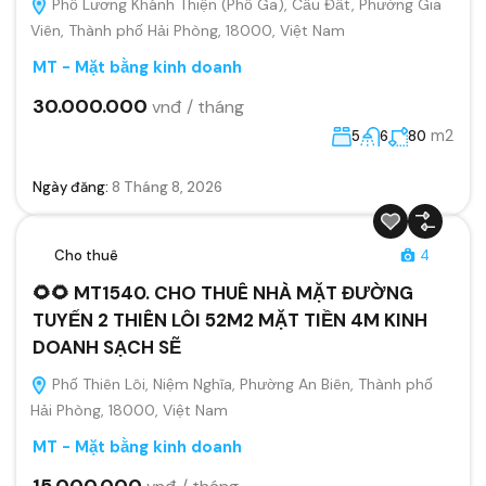
Phố Lương Khánh Thiện (Phố Ga), Cầu Đất, Phường Gia
Viên, Thành phố Hải Phòng, 18000, Việt Nam
MT - Mặt bằng kinh doanh
30.000.000
vnđ / tháng
m2
5
6
80
Ngày đăng:
8 Tháng 8, 2026
Cho thuê
4
🌻🌻 MT1540. CHO THUÊ NHÀ MẶT ĐƯỜNG
TUYẾN 2 THIÊN LÔI 52M2 MẶT TIỀN 4M KINH
DOANH SẠCH SẼ
Phố Thiên Lôi, Niệm Nghĩa, Phường An Biên, Thành phố
Hải Phòng, 18000, Việt Nam
MT - Mặt bằng kinh doanh
15.000.000
vnđ / tháng