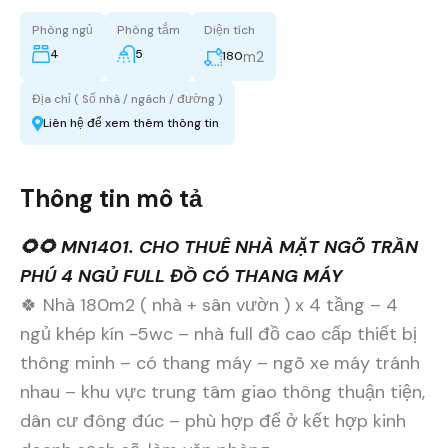
Phòng ngủ
Phòng tắm
Diện tích
4
5
m2
180
Địa chỉ ( Số nhà / ngách / đường )
Liên hệ để xem thêm thông tin
Thông tin mô tả
🌻🌻 MN1401. CHO THUÊ NHÀ MẶT NGÕ TRẦN
PHÚ 4 NGỦ FULL ĐỒ CÓ THANG MÁY
🍀 Nhà 180m2 ( nhà + sân vườn ) x 4 tầng – 4
ngủ khép kín -5wc – nhà full đồ cao cấp thiết bị
thông minh – có thang máy – ngõ xe máy tránh
nhau – khu vực trung tâm giao thông thuận tiện,
dân cư đông đúc – phù hợp để ở kết hợp kinh