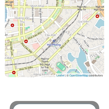
Leaflet
| ©
OpenStreetMap
contributors