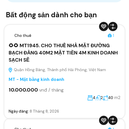
Bất động sản dành cho bạn
Cho thuê
1
🌻🌻 MT1945. CHO THUÊ NHÀ MẶT ĐƯỜNG
BẠCH ĐẰNG 40M2 MẶT TIỀN 4M KINH DOANH
SẠCH SẼ
Quận Hồng Bàng, Thành phố Hải Phòng, Việt Nam
MT - Mặt bằng kinh doanh
10.000.000
vnđ / tháng
m2
4
2
40
Ngày đăng:
8 Tháng 8, 2026