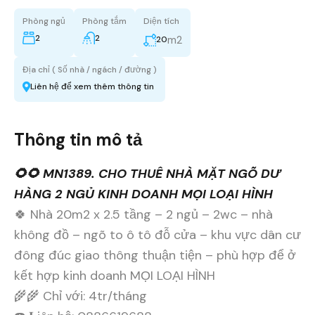
Phòng ngủ
Phòng tắm
Diện tích
2
2
m2
20
Địa chỉ ( Số nhà / ngách / đường )
Liên hệ để xem thêm thông tin
Thông tin mô tả
🌻🌻 MN1389. CHO THUÊ NHÀ MẶT NGÕ DƯ
HÀNG 2 NGỦ KINH DOANH MỌI LOẠI HÌNH
🍀 Nhà 20m2 x 2.5 tầng – 2 ngủ – 2wc – nhà
không đồ – ngõ to ô tô đỗ cửa – khu vực dân cư
đông đúc giao thông thuận tiện – phù hợp để ở
kết hợp kinh doanh MỌI LOẠI HÌNH
🌾🌾 Chỉ với: 4tr/tháng