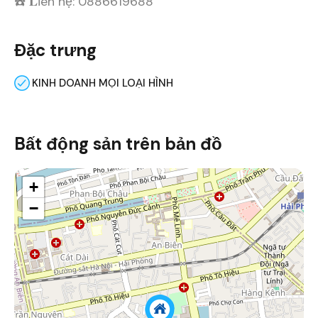
☎️ 𝐋iên hệ: 0886619688
Đặc trưng
KINH DOANH MỌI LOẠI HÌNH
Bất động sản trên bản đồ
+
−