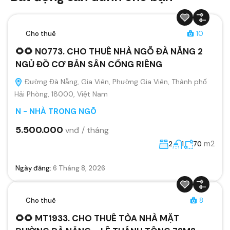
Cho thuê
10
🌻🌻 N0773. CHO THUÊ NHÀ NGÕ ĐÀ NẴNG 2
NGỦ ĐỒ CƠ BẢN SÂN CỔNG RIÊNG
Đường Đà Nẵng, Gia Viên, Phường Gia Viên, Thành phố
Hải Phòng, 18000, Việt Nam
N - NHÀ TRONG NGÕ
5.500.000
vnđ / tháng
m2
2
1
70
Ngày đăng:
6 Tháng 8, 2026
Cho thuê
8
🌻🌻 MT1933. CHO THUÊ TÒA NHÀ MẶT