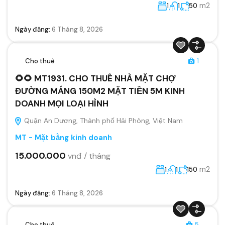
m2
1
1
50
Ngày đăng:
6 Tháng 8, 2026
Cho thuê
1
🌻🌻 MT1931. CHO THUÊ NHÀ MẶT CHỢ
ĐƯỜNG MÁNG 150M2 MẶT TIỀN 5M KINH
DOANH MỌI LOẠI HÌNH
Quận An Dương, Thành phố Hải Phòng, Việt Nam
MT - Mặt bằng kinh doanh
15.000.000
vnđ / tháng
m2
1
1
150
Ngày đăng:
6 Tháng 8, 2026
Cho thuê
5