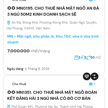
🌻🌻 MN0195. CHO THUÊ NHÀ MẶT NGÕ AN ĐÀ
3 NGỦ 50M2 KINH DOANH SẠCH SẼ
An Đà, Đông Khê, Phường Đông Khê, Quận Ngô Quyền,
Hải Phòng, 04813, Việt Nam
MN - Mặt ngõ, khu phân lô, Khu TĐC vừa ở vừa kinh
doanh
7.000.000
VNĐ/tháng
m2
3
3
50
Ngày đăng:
6 Tháng 8, 2026
Cho thuê
5
🌻🌻 MN1351. CHO THUÊ NHÀ MẶT NGÕ ĐOÀN
KẾT ĐẰNG HẢI 3 NGỦ NHÀ CÓ ĐỒ CƠ BẢN
Phố Đoàn Kết, Phường Hải An, Thành phố Hải Phòng,