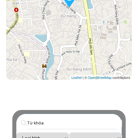
Leaflet
| ©
OpenStreetMap
contributors