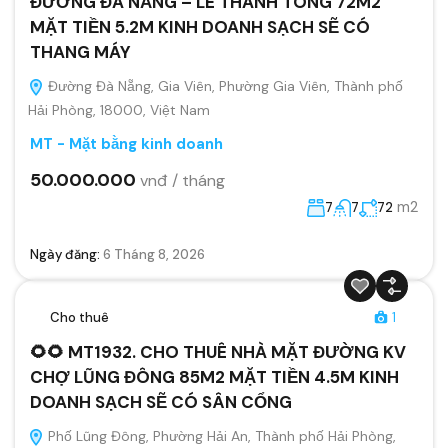
ĐƯỜNG ĐÀ NẴNG – LÊ THÁNH TÔNG 72M2
MẶT TIỀN 5.2M KINH DOANH SẠCH SẼ CÓ
THANG MÁY
Đường Đà Nẵng, Gia Viên, Phường Gia Viên, Thành phố
Hải Phòng, 18000, Việt Nam
MT - Mặt bằng kinh doanh
50.000.000
vnđ / tháng
m2
7
7
72
Ngày đăng:
6 Tháng 8, 2026
Cho thuê
1
🌻🌻 MT1932. CHO THUÊ NHÀ MẶT ĐƯỜNG KV
CHỢ LŨNG ĐÔNG 85M2 MẶT TIỀN 4.5M KINH
DOANH SẠCH SẼ CÓ SÂN CỔNG
Phố Lũng Đông, Phường Hải An, Thành phố Hải Phòng,