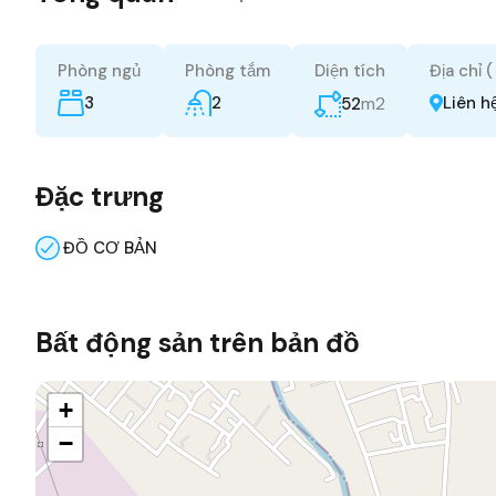
Phòng ngủ
Phòng tắm
Diện tích
Địa chỉ 
3
2
m2
Liên h
52
Đặc trưng
ĐỒ CƠ BẢN
Bất động sản trên bản đồ
+
−