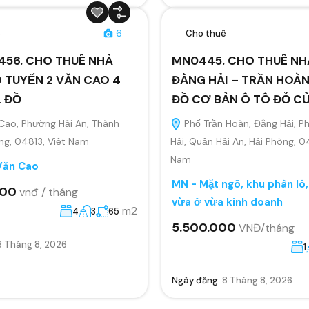
ê
6
Cho thuê
456. CHO THUÊ NHÀ
MN0445. CHO THUÊ NH
 TUYẾN 2 VĂN CAO 4
ĐẰNG HẢI – TRẦN HOÀN
L ĐỒ
ĐỒ CƠ BẢN Ô TÔ ĐỖ C
Cao, Phường Hải An, Thành
Phố Trần Hoàn, Đằng Hải, 
ng, 04813, Việt Nam
Hải, Quận Hải An, Hải Phòng, 0
Nam
Văn Cao
MN - Mặt ngõ, khu phân lô
000
vnđ / tháng
vừa ở vừa kinh doanh
m2
4
3
65
5.500.000
VNĐ/tháng
8 Tháng 8, 2026
1
Ngày đăng:
8 Tháng 8, 2026