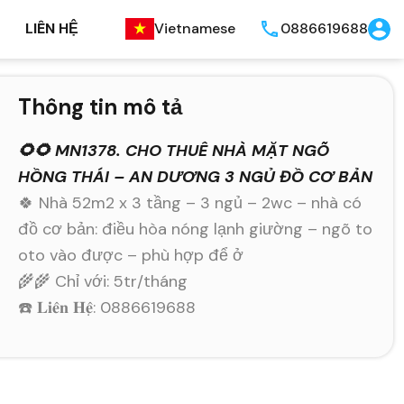
LIÊN HỆ
Vietnamese
0886619688
Thông tin mô tả
🌻🌻 MN1378. CHO THUÊ NHÀ MẶT NGÕ
HỒNG THÁI – AN DƯƠNG 3 NGỦ ĐỒ CƠ BẢN
🍀 Nhà 52m2 x 3 tầng – 3 ngủ – 2wc – nhà có
đồ cơ bản: điều hòa nóng lạnh giường – ngõ to
oto vào được – phù hợp để ở
🌾🌾 Chỉ với: 5tr/tháng
☎️ 𝐋𝐢𝐞̂𝐧 𝐇𝐞̣̂: 0886619688