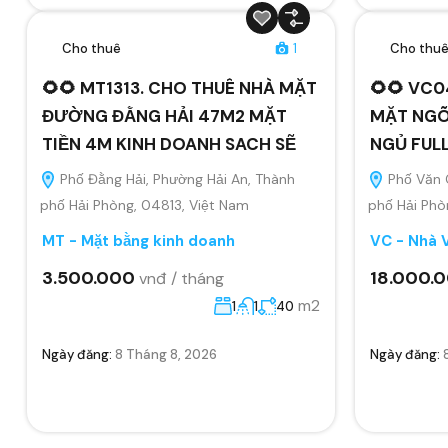
Cho thuê
1
Cho thu
🌻🌻 MT1313. CHO THUÊ NHÀ MẶT
🌻🌻 VC0
ĐƯỜNG ĐẰNG HẢI 47M2 MẶT
MẶT NGÕ
TIỀN 4M KINH DOANH SACH SẼ
NGỦ FUL
Phố Đằng Hải, Phường Hải An, Thành
Phố Văn 
phố Hải Phòng, 04813, Việt Nam
phố Hải Phò
MT - Mặt bằng kinh doanh
VC - Nhà 
3.500.000
18.000.
vnđ / tháng
m2
1
1
40
Ngày đăng:
8 Tháng 8, 2026
Ngày đăng: