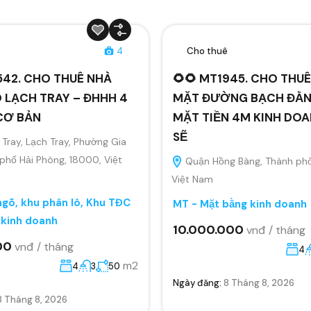
ê
4
Cho thuê
542. CHO THUÊ NHÀ
🌻🌻 MT1945. CHO THU
 LẠCH TRAY – ĐHHH 4
MẶT ĐƯỜNG BẠCH ĐẰ
CƠ BẢN
MẶT TIỀN 4M KINH DO
SẼ
Tray, Lạch Tray, Phường Gia
 phố Hải Phòng, 18000, Việt
Quận Hồng Bàng, Thành phố
Việt Nam
gõ, khu phân lô, Khu TĐC
MT - Mặt bằng kinh doanh
 kinh doanh
10.000.000
vnđ / tháng
00
vnđ / tháng
4
m2
4
3
50
Ngày đăng:
8 Tháng 8, 2026
8 Tháng 8, 2026