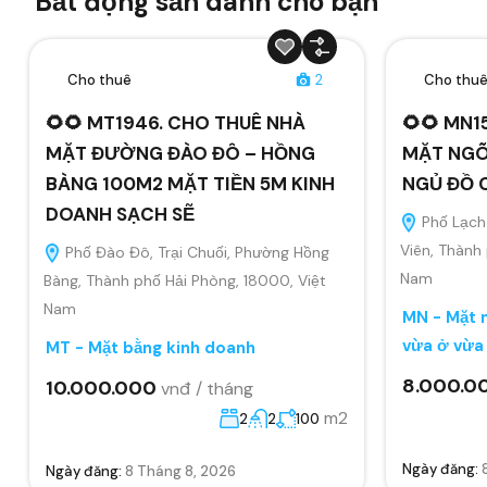
Bất động sản dành cho bạn
Cho thuê
2
Cho thu
🌻🌻 MT1946. CHO THUÊ NHÀ
🌻🌻 MN1
MẶT ĐƯỜNG ĐÀO ĐÔ – HỒNG
MẶT NGÕ
BÀNG 100M2 MẶT TIỀN 5M KINH
NGỦ ĐỒ 
DOANH SẠCH SẼ
Phố Lạch 
Viên, Thành
Phố Đào Đô, Trại Chuối, Phường Hồng
Nam
Bàng, Thành phố Hải Phòng, 18000, Việt
Nam
MN - Mặt n
vừa ở vừa
MT - Mặt bằng kinh doanh
8.000.0
10.000.000
vnđ / tháng
m2
2
2
100
Ngày đăng:
Ngày đăng:
8 Tháng 8, 2026