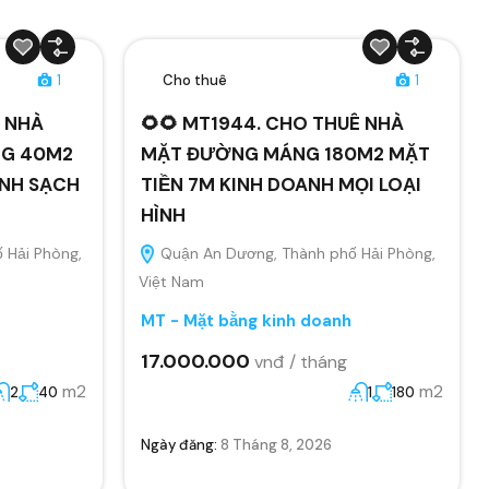
1
Cho thuê
1
Ê NHÀ
🌻🌻 MT1944. CHO THUÊ NHÀ
NG 40M2
MẶT ĐƯỜNG MÁNG 180M2 MẶT
ANH SẠCH
TIỀN 7M KINH DOANH MỌI LOẠI
HÌNH
 Hải Phòng,
Quận An Dương, Thành phố Hải Phòng,
Việt Nam
MT - Mặt bằng kinh doanh
17.000.000
vnđ / tháng
m2
m2
2
40
1
180
Ngày đăng:
8 Tháng 8, 2026