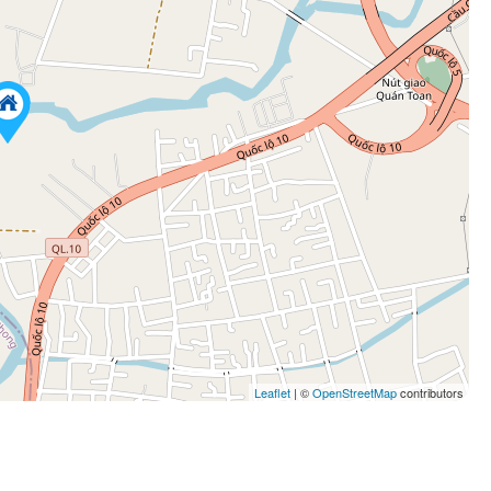
Leaflet
| ©
OpenStreetMap
contributors