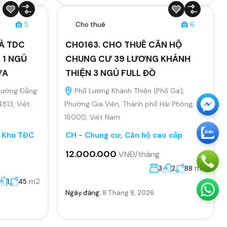
5
Cho thuê
6
À TDC
CH0163. CHO THUÊ CĂN HỘ
 1 NGỦ
CHUNG CƯ 39 LƯƠNG KHÁNH
ỬA
THIỆN 3 NGỦ FULL ĐỒ
Phường Đằng
Phố Lương Khánh Thiện (Phố Ga),
4813, Việt
Phường Gia Viên, Thành phố Hải Phòng,
18000, Việt Nam
, Khu TĐC
CH - Chung cư, Căn hộ cao cấp
12.000.000
VNĐ/tháng
m2
3
2
88
m2
1
45
Ngày đăng:
8 Tháng 8, 2026