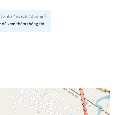
( Số nhà / ngách / đường )
ệ để xem thêm thông tin