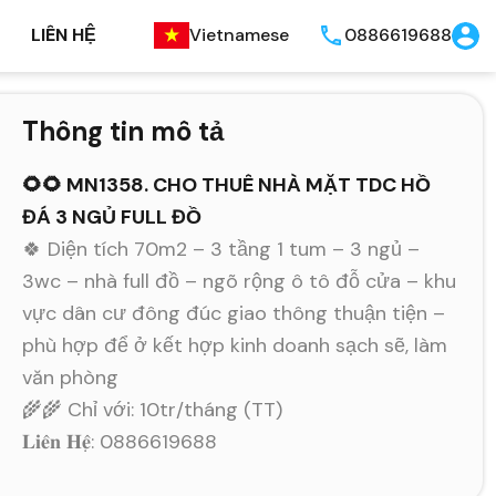
LIÊN HỆ
Vietnamese
0886619688
Thông tin mô tả
🌻🌻 MN1358. CHO THUÊ NHÀ MẶT TDC HỒ
ĐÁ 3 NGỦ FULL ĐỒ
🍀 Diện tích 70m2 – 3 tầng 1 tum – 3 ngủ –
3wc – nhà full đồ – ngõ rộng ô tô đỗ cửa – khu
vực dân cư đông đúc giao thông thuận tiện –
phù hợp để ở kết hợp kinh doanh sạch sẽ, làm
văn phòng
🌾🌾 Chỉ với: 10tr/tháng (TT)
𝐋𝐢𝐞̂𝐧 𝐇𝐞̣̂: 0886619688