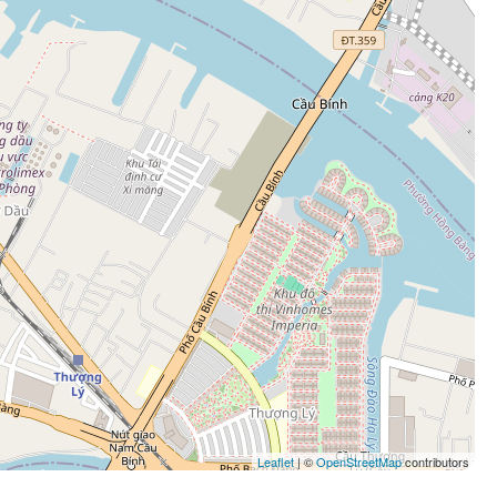
Leaflet
| ©
OpenStreetMap
contributors