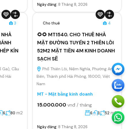
Ngày đăng:
8 Tháng 8, 2026
3
Cho thuê
4
Ê NHÀ
🌻🌻 MT1540. CHO THUÊ NHÀ
HÁNH
MẶT ĐƯỜNG TUYẾN 2 THIÊN LÔI
HÉP KÍN
52M2 MẶT TIỀN 4M KINH DOANH
SẠCH SẼ
ố Ga), Cầu
Phố Thiên Lôi, Niệm Nghĩa, Phường An
hố Hải
Biên, Thành phố Hải Phòng, 18000, Việt
Nam
MT - Mặt bằng kinh doanh
15.000.000
vnđ / tháng
m2
m2
6
80
6
3
52
Ngày đăng:
8 Tháng 8, 2026