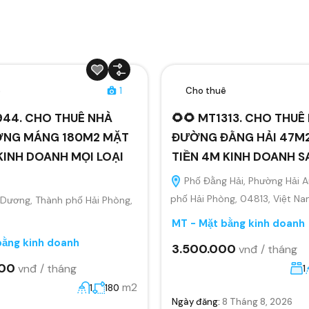
ê
1
Cho thuê
944. CHO THUÊ NHÀ
🌻🌻 MT1313. CHO THU
NG MÁNG 180M2 MẶT
ĐƯỜNG ĐẰNG HẢI 47M
KINH DOANH MỌI LOẠI
TIỀN 4M KINH DOANH S
Phố Đằng Hải, Phường Hải A
phố Hải Phòng, 04813, Việt N
Dương, Thành phố Hải Phòng,
MT - Mặt bằng kinh doanh
bằng kinh doanh
3.500.000
vnđ / tháng
000
vnđ / tháng
1
m2
1
180
Ngày đăng:
8 Tháng 8, 2026