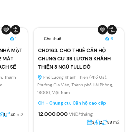
1
Cho thuê
6
Ê NHÀ MẶT
CH0163. CHO THUÊ CĂN HỘ
2 MẶT
CHUNG CƯ 39 LƯƠNG KHÁNH
ACH SẼ
THIỆN 3 NGỦ FULL ĐỒ
n, Thành
Phố Lương Khánh Thiện (Phố Ga),
am
Phường Gia Viên, Thành phố Hải Phòng,
18000, Việt Nam
CH - Chung cư, Căn hộ cao cấp
12.000.000
VNĐ/tháng
m2
1
40
m2
3
2
88