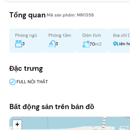
Tổng quan
|
Mã sản phẩm:
MN1358
Phòng ngủ
Phòng tắm
Diện tích
Địa chỉ 
3
3
m2
Liên h
70
Đặc trưng
FULL NỘI THẤT
Bất động sản trên bản đồ
+