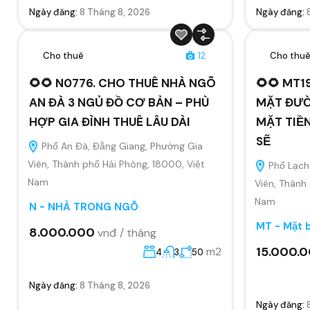
Ngày đăng:
8 Tháng 8, 2026
Ngày đăng:
Cho thuê
12
Cho thu
🌻🌻 N0776. CHO THUÊ NHÀ NGÕ
🌻🌻 MT1
AN ĐÀ 3 NGỦ ĐỒ CƠ BẢN – PHÙ
MẶT ĐƯỜ
HỢP GIA ĐÌNH THUÊ LÂU DÀI
MẶT TIỀ
SẼ
Phố An Đà, Đằng Giang, Phường Gia
Viên, Thành phố Hải Phòng, 18000, Việt
Phố Lạch 
Nam
Viên, Thành
Nam
N - NHÀ TRONG NGÕ
MT - Mặt 
8.000.000
vnđ / tháng
15.000.
m2
4
3
50
Ngày đăng:
8 Tháng 8, 2026
Ngày đăng: