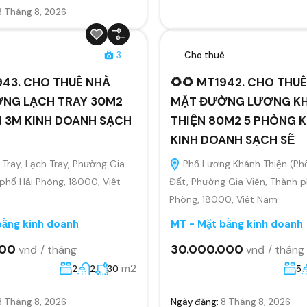
8 Tháng 8, 2026
ê
3
Cho thuê
943. CHO THUÊ NHÀ
🌻🌻 MT1942. CHO THU
NG LẠCH TRAY 30M2
MẶT ĐƯỜNG LƯƠNG K
N 3M KINH DOANH SẠCH
THIỆN 80M2 5 PHÒNG K
KINH DOANH SẠCH SẼ
Tray, Lạch Tray, Phường Gia
Phố Lương Khánh Thiện (Ph
 phố Hải Phòng, 18000, Việt
Đất, Phường Gia Viên, Thành p
Phòng, 18000, Việt Nam
bằng kinh doanh
MT - Mặt bằng kinh doanh
000
30.000.000
vnđ / tháng
vnđ / tháng
m2
2
2
30
5
8 Tháng 8, 2026
Ngày đăng:
8 Tháng 8, 2026