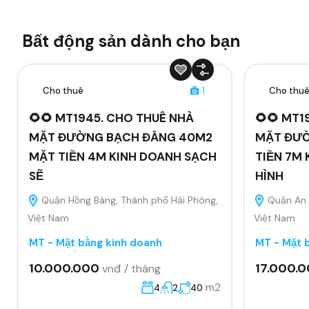
Bất động sản dành cho bạn
Cho thuê
1
Cho thu
🌻🌻 MT1945. CHO THUÊ NHÀ
🌻🌻 MT1
MẶT ĐƯỜNG BẠCH ĐẰNG 40M2
MẶT ĐƯỜ
MẶT TIỀN 4M KINH DOANH SẠCH
TIỀN 7M 
SẼ
HÌNH
Quận Hồng Bàng, Thành phố Hải Phòng,
Quận An 
Việt Nam
Việt Nam
MT - Mặt bằng kinh doanh
MT - Mặt 
10.000.000
17.000.
vnđ / tháng
m2
4
2
40