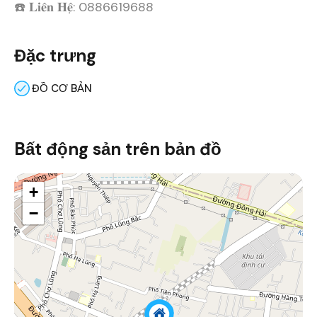
☎️ 𝐋𝐢𝐞̂𝐧 𝐇𝐞̣̂: 0886619688
Đặc trưng
ĐỒ CƠ BẢN
Bất động sản trên bản đồ
+
−