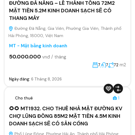
ĐƯỜNG ĐÀ NẴNG – LÊ THÁNH TÔNG 72M2
MẶT TIỀN 5.2M KINH DOANH SẠCH SẼ CÓ
THANG MÁY
Đường Đà Nẵng, Gia Viên, Phường Gia Viên, Thành phố
Hải Phòng, 18000, Việt Nam
MT - Mặt bằng kinh doanh
50.000.000
vnđ / tháng
m2
7
7
72
Ngày đăng:
6 Tháng 8, 2026
Cho thuê
1
🌻🌻 MT1932. CHO THUÊ NHÀ MẶT ĐƯỜNG KV
CHỢ LŨNG ĐÔNG 85M2 MẶT TIỀN 4.5M KINH
DOANH SẠCH SẼ CÓ SÂN CỔNG
Phố Lũng Đông, Phường Hải An, Thành phố Hải Phòng,