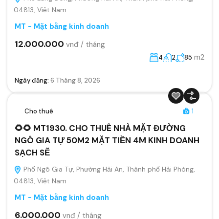
04813, Việt Nam
MT - Mặt bằng kinh doanh
12.000.000
vnđ / tháng
m2
4
2
85
Ngày đăng:
6 Tháng 8, 2026
Cho thuê
1
🌻🌻 MT1930. CHO THUÊ NHÀ MẶT ĐƯỜNG
NGÔ GIA TỰ 50M2 MẶT TIỀN 4M KINH DOANH
SẠCH SẼ
Phố Ngô Gia Tự, Phường Hải An, Thành phố Hải Phòng,
04813, Việt Nam
MT - Mặt bằng kinh doanh
6.000.000
vnđ / tháng