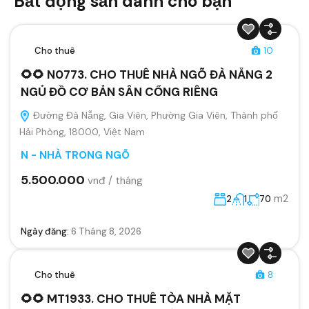
Bất động sản dành cho bạn
Cho thuê
10
🌻🌻 N0773. CHO THUÊ NHÀ NGÕ ĐÀ NẴNG 2
NGỦ ĐỒ CƠ BẢN SÂN CỔNG RIÊNG
Đường Đà Nẵng, Gia Viên, Phường Gia Viên, Thành phố
Hải Phòng, 18000, Việt Nam
N - NHÀ TRONG NGÕ
5.500.000
vnđ / tháng
m2
2
1
70
Ngày đăng:
6 Tháng 8, 2026
Cho thuê
8
🌻🌻 MT1933. CHO THUÊ TÒA NHÀ MẶT