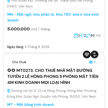
Phố Đoàn Kết, Phường Hải An, Thành phố Hải Phòng,
04813, Việt Nam
MN - Mặt ngõ, khu phân lô, Khu TĐC vừa ở vừa kinh
doanh
5.000.000
vnđ / tháng
m2
3
2
40
Ngày đăng:
6 Tháng 8, 2026
Cho thuê
5
🌻🌻 MT0273. CHO THUÊ NHÀ MẶT ĐƯỜNG
TUYẾN 2 LÊ HỒNG PHONG 5 PHÒNG MẶT TIỀN
4M KINH DOANH MỌI LOẠI HÌNH
Đường nội bộ lô 22 Lê Hồng Phong, Đông Khê, Phường
Đông Khê, Quận Ngô Quyền, Hải Phòng, 18000, Việt Nam
MT - Mặt bằng kinh doanh