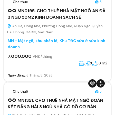
Cho thuê
5
🌻🌻 MN0195. CHO THUÊ NHÀ MẶT NGÕ AN ĐÀ
3 NGỦ 50M2 KINH DOANH SẠCH SẼ
An Đà, Đông Khê, Phường Đông Khê, Quận Ngô Quyền,
Hải Phòng, 04813, Việt Nam
MN - Mặt ngõ, khu phân lô, Khu TĐC vừa ở vừa kinh
doanh
7.000.000
VNĐ/tháng
m2
3
3
50
Ngày đăng:
6 Tháng 8, 2026
Cho thuê
5
🌻🌻 MN1351. CHO THUÊ NHÀ MẶT NGÕ ĐOÀN
KẾT ĐẰNG HẢI 3 NGỦ NHÀ CÓ ĐỒ CƠ BẢN