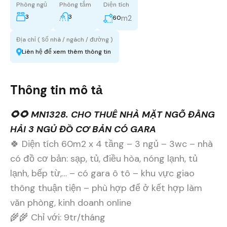
Phòng ngủ
Phòng tắm
Diện tích
3
3
m2
60
Địa chỉ ( Số nhà / ngách / đường )
Liên hệ để xem thêm thông tin
Thông tin mô tả
🌻🌻 MN1328. CHO THUÊ NHÀ MẶT NGÕ ĐẰNG
HẢI 3 NGỦ ĐỒ CƠ BẢN CÓ GARA
🍀 Diện tích 60m2 x 4 tầng – 3 ngủ – 3wc – nhà
có đồ cơ bản: sạp, tủ, điều hòa, nóng lạnh, tủ
lạnh, bếp từ,… – có gara ô tô – khu vực giao
thông thuận tiện – phù hợp để ở kết hợp làm
văn phòng, kinh doanh online
🌾🌾 Chỉ với: 9tr/tháng