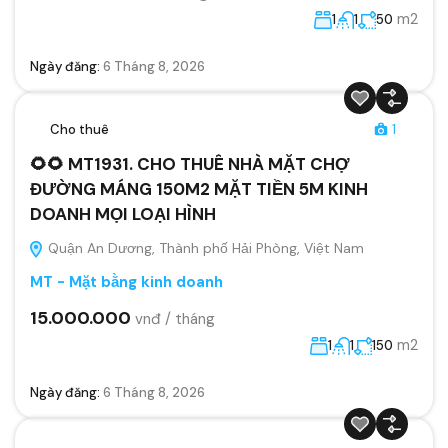
m2
1
1
50
Ngày đăng:
6 Tháng 8, 2026
Cho thuê
1
🌻🌻 MT1931. CHO THUÊ NHÀ MẶT CHỢ
ĐƯỜNG MÁNG 150M2 MẶT TIỀN 5M KINH
DOANH MỌI LOẠI HÌNH
Quận An Dương, Thành phố Hải Phòng, Việt Nam
MT - Mặt bằng kinh doanh
15.000.000
vnđ / tháng
m2
1
1
150
Ngày đăng:
6 Tháng 8, 2026