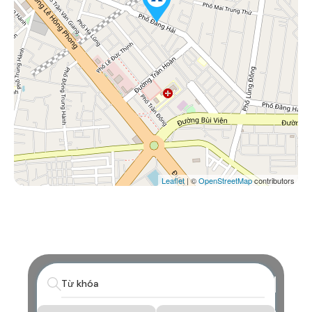
Leaflet
| ©
OpenStreetMap
contributors