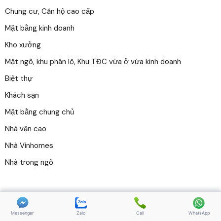
Chung cư, Căn hộ cao cấp
Mặt bằng kinh doanh
Kho xưởng
Mặt ngõ, khu phân lô, Khu TĐC vừa ở vừa kinh doanh
Biệt thự
Khách sạn
Mặt bằng chung chủ
Nhà văn cao
Nhà Vinhomes
Nhà trong ngõ
Copyright 2025 | chothuenhahaiphong.com. All Rights
Reserved
Messenger
Zalo
Call
WhatsApp