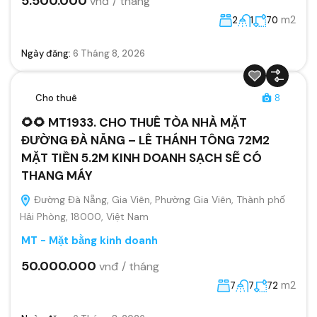
5.500.000
vnđ / tháng
m2
2
1
70
Ngày đăng:
6 Tháng 8, 2026
Cho thuê
8
🌻🌻 MT1933. CHO THUÊ TÒA NHÀ MẶT
ĐƯỜNG ĐÀ NẴNG – LÊ THÁNH TÔNG 72M2
MẶT TIỀN 5.2M KINH DOANH SẠCH SẼ CÓ
THANG MÁY
Đường Đà Nẵng, Gia Viên, Phường Gia Viên, Thành phố
Hải Phòng, 18000, Việt Nam
MT - Mặt bằng kinh doanh
50.000.000
vnđ / tháng
m2
7
7
72