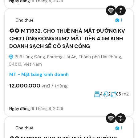
Ngày đăng:
6 Tháng 8, 2026
Cho thuê
1
🌻🌻 MT1932. CHO THUÊ NHÀ MẶT ĐƯỜNG KV
CHỢ LŨNG ĐÔNG 85M2 MẶT TIỀN 4.5M KINH
DOANH SẠCH SẼ CÓ SÂN CỔNG
Phố Lũng Đông, Phường Hải An, Thành phố Hải Phòng,
04813, Việt Nam
MT - Mặt bằng kinh doanh
12.000.000
vnđ / tháng
m2
4
2
85
Ngày đăng:
6 Tháng 8, 2026
Cho thuê
1