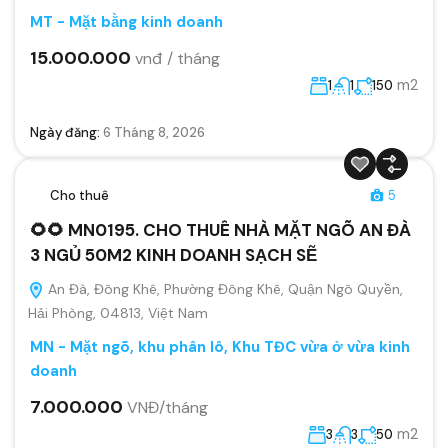
MT - Mặt bằng kinh doanh
15.000.000
vnđ / tháng
m2
1
1
150
Ngày đăng:
6 Tháng 8, 2026
Cho thuê
5
🌻🌻 MN0195. CHO THUÊ NHÀ MẶT NGÕ AN ĐÀ
3 NGỦ 50M2 KINH DOANH SẠCH SẼ
An Đà, Đông Khê, Phường Đông Khê, Quận Ngô Quyền,
Hải Phòng, 04813, Việt Nam
MN - Mặt ngõ, khu phân lô, Khu TĐC vừa ở vừa kinh
doanh
7.000.000
VNĐ/tháng
m2
3
3
50