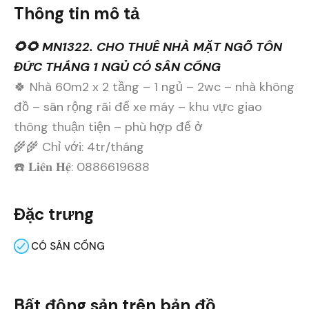
Thông tin mô tả
🌻🌻 MN1322. CHO THUÊ NHÀ MẶT NGÕ TÔN
ĐỨC THẮNG 1 NGỦ CÓ SÂN CỔNG
🍀 Nhà 60m2 x 2 tầng – 1 ngủ – 2wc – nhà không
đồ – sân rộng rãi để xe máy – khu vực giao
thông thuận tiện – phù hợp để ở
🌾🌾 Chỉ với: 4tr/tháng
☎️ 𝐋𝐢𝐞̂𝐧 𝐇𝐞̣̂: 0886619688
Đặc trưng
CÓ SÂN CỔNG
Bất động sản trên bản đồ