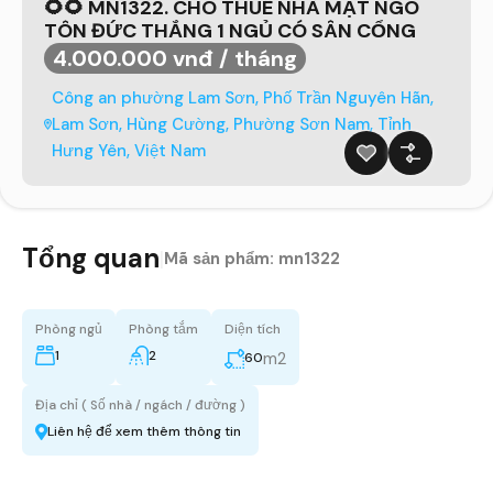
🌻🌻 MN1322. CHO THUÊ NHÀ MẶT NGÕ
TÔN ĐỨC THẮNG 1 NGỦ CÓ SÂN CỔNG
4.000.000 vnđ / tháng
Công an phường Lam Sơn, Phố Trần Nguyên Hãn,
Lam Sơn, Hùng Cường, Phường Sơn Nam, Tỉnh
Hưng Yên, Việt Nam
Tổng quan
|
Mã sản phẩm:
mn1322
Phòng ngủ
Phòng tắm
Diện tích
1
2
m2
60
Địa chỉ ( Số nhà / ngách / đường )
Liên hệ để xem thêm thông tin