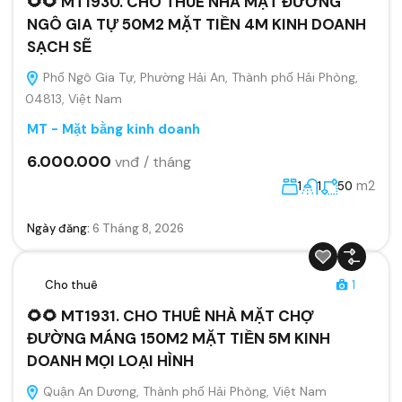
🌻🌻 MT1930. CHO THUÊ NHÀ MẶT ĐƯỜNG
NGÔ GIA TỰ 50M2 MẶT TIỀN 4M KINH DOANH
SẠCH SẼ
Phố Ngô Gia Tự, Phường Hải An, Thành phố Hải Phòng,
04813, Việt Nam
MT - Mặt bằng kinh doanh
6.000.000
vnđ / tháng
m2
1
1
50
Ngày đăng:
6 Tháng 8, 2026
Cho thuê
1
🌻🌻 MT1931. CHO THUÊ NHÀ MẶT CHỢ
ĐƯỜNG MÁNG 150M2 MẶT TIỀN 5M KINH
DOANH MỌI LOẠI HÌNH
Quận An Dương, Thành phố Hải Phòng, Việt Nam