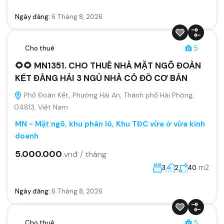
Ngày đăng:
6 Tháng 8, 2026
Cho thuê
5
🌻🌻 MN1351. CHO THUÊ NHÀ MẶT NGÕ ĐOÀN
KẾT ĐẰNG HẢI 3 NGỦ NHÀ CÓ ĐỒ CƠ BẢN
Phố Đoàn Kết, Phường Hải An, Thành phố Hải Phòng,
04813, Việt Nam
MN - Mặt ngõ, khu phân lô, Khu TĐC vừa ở vừa kinh
doanh
5.000.000
vnđ / tháng
m2
3
2
40
Ngày đăng:
6 Tháng 8, 2026
Cho thuê
5