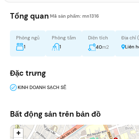
Tổng quan
|
Mã sản phẩm:
mn1316
Phòng ngủ
Phòng tắm
Diện tích
Địa chỉ 
1
1
m2
Liên 
40
Đặc trưng
KINH DOANH SẠCH SẼ
Bất động sản trên bản đồ
+