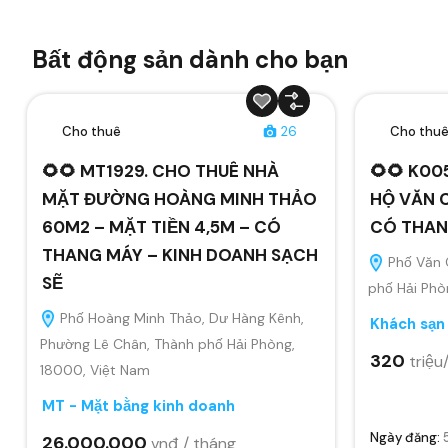
Bất động sản dành cho bạn
Cho thuê
26
Cho thu
🌻🌻 MT1929. CHO THUÊ NHÀ
🌻🌻 K00
MẶT ĐƯỜNG HOÀNG MINH THẢO
HỘ VĂN 
60M2 – MẶT TIỀN 4,5M – CÓ
CÓ THAN
THANG MÁY – KINH DOANH SẠCH
Phố Văn 
SẼ
phố Hải Phò
Phố Hoàng Minh Thảo, Dư Hàng Kênh,
Khách sạn
Phường Lê Chân, Thành phố Hải Phòng,
320
triệu
18000, Việt Nam
MT - Mặt bằng kinh doanh
Ngày đăng:
26.000.000
vnđ / tháng