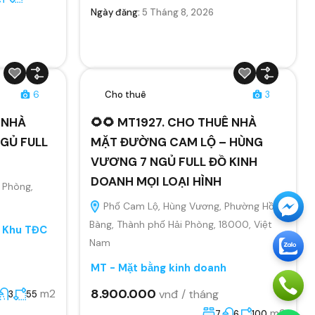
Ngày đăng:
5 Tháng 8, 2026
6
Cho thuê
3
 NHÀ
🌻🌻 MT1927. CHO THUÊ NHÀ
GỦ FULL
MẶT ĐƯỜNG CAM LỘ – HÙNG
VƯƠNG 7 NGỦ FULL ĐỒ KINH
DOANH MỌI LOẠI HÌNH
 Phòng,
Phố Cam Lộ, Hùng Vương, Phường Hồng
Bàng, Thành phố Hải Phòng, 18000, Việt
, Khu TĐC
Nam
MT - Mặt bằng kinh doanh
8.900.000
m2
vnđ / tháng
3
55
m2
7
6
100