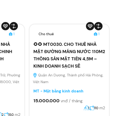
1
Cho thuê
1
Ê NHÀ
🌻🌻 MT0030. CHO THUÊ NHÀ
CHINH
MẶT ĐƯỜNG MÁNG NƯỚC 110M2
NH
THÔNG SÀN MẶT TIỀN 4,5M –
KINH DOANH SẠCH SẼ
Trữ, Phường
Quận An Dương, Thành phố Hải Phòng,
 18000, Việt
Việt Nam
MT - Mặt bằng kinh doanh
15.000.000
vnđ / tháng
m2
1
110
m2
2
150