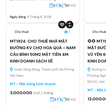
m2
3
6
60
Ngày đăng:
5 Tháng 8, 2026
Cho thuê
3
Cho thu
MT1924. CHO THUÊ NHÀ MẶT
🌻🌻 MT1
ĐƯỜNG KV CHỢ HOA QUẢ – NAM
MẶT ĐƯỜ
CẦU BÍNH 50M2 MẶT TIỀN 4M
VŨ YÊN 6
KINH DOANH SẠCH SẼ
KINH DO
Quận Hồng Bàng, Thành phố Hải Phòng,
Đường Lê
Việt Nam
Phường Ngô 
18000, Việ
MT - Mặt bằng kinh doanh
MT - Mặt 
3.000.000
vnđ / tháng
12.000.
m2
2
1
50