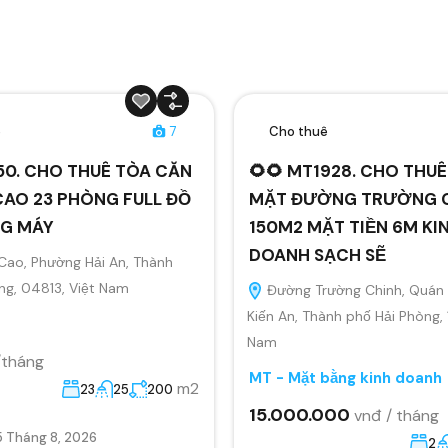
ê
7
Cho thuê
50. CHO THUÊ TÒA CĂN
🌻🌻 MT1928. CHO THU
CAO 23 PHÒNG FULL ĐỒ
MẶT ĐƯỜNG TRƯỜNG 
G MÁY
150M2 MẶT TIỀN 6M KI
DOANH SẠCH SẼ
Cao, Phường Hải An, Thành
ng, 04813, Việt Nam
Đường Trường Chinh, Quán 
Kiến An, Thành phố Hải Phòng,
Nam
/tháng
MT - Mặt bằng kinh doanh
m2
23
25
200
15.000.000
vnđ / tháng
5 Tháng 8, 2026
2