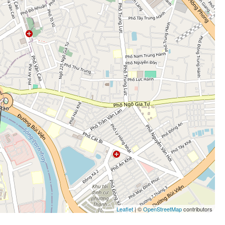
Leaflet
| ©
OpenStreetMap
contributors