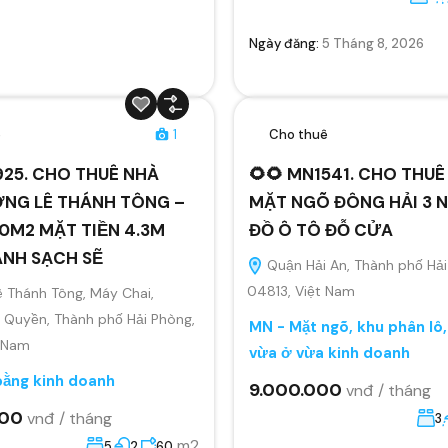
Ngày đăng:
5 Tháng 8, 2026
ê
1
Cho thuê
925. CHO THUÊ NHÀ
🌻🌻 MN1541. CHO THUÊ
NG LÊ THÁNH TÔNG –
MẶT NGÕ ĐÔNG HẢI 3 N
0M2 MẶT TIỀN 4.3M
ĐỒ Ô TÔ ĐỖ CỬA
ANH SẠCH SẼ
Quận Hải An, Thành phố Hải
04813, Việt Nam
 Thánh Tông, Máy Chai,
Quyền, Thành phố Hải Phòng,
MN - Mặt ngõ, khu phân lô
t Nam
vừa ở vừa kinh doanh
bằng kinh doanh
9.000.000
vnđ / tháng
000
vnđ / tháng
3
m2
5
2
60