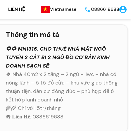
LIÊN HỆ
Vietnamese
0886619688
Thông tin mô tả
🌻🌻 MN1316. CHO THUÊ NHÀ MẶT NGÕ
TUYẾN 2 CÁT BI 2 NGỦ ĐỒ CƠ BẢN KINH
DOANH SẠCH SẼ
🍀 Nhà 40m2 x 2 tầng – 2 ngủ – 1wc – nhà có
nóng lạnh – ô tô đỗ cửa – khu vực giao thông
thuận tiện, dân cư đông đúc – phù hợp để ở
kết hợp kinh doanh nhỏ
🌾🌾 Chỉ với: 5tr/tháng
☎️ 𝐋𝐢𝐞̂𝐧 𝐇𝐞̣̂: 0886619688