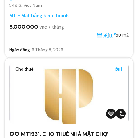
04813, Việt Nam
MT - Mặt bằng kinh doanh
6.000.000
vnđ / tháng
m2
1
1
50
Ngày đăng:
6 Tháng 8, 2026
Cho thuê
1
🌻🌻 MT1931. CHO THUÊ NHÀ MẶT CHỢ