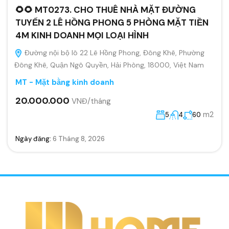
🌻🌻 MT0273. CHO THUÊ NHÀ MẶT ĐƯỜNG
TUYẾN 2 LÊ HỒNG PHONG 5 PHÒNG MẶT TIỀN
4M KINH DOANH MỌI LOẠI HÌNH
Đường nội bộ lô 22 Lê Hồng Phong, Đông Khê, Phường
Đông Khê, Quận Ngô Quyền, Hải Phòng, 18000, Việt Nam
MT - Mặt bằng kinh doanh
20.000.000
VNĐ/tháng
m2
5
4
60
Ngày đăng:
6 Tháng 8, 2026