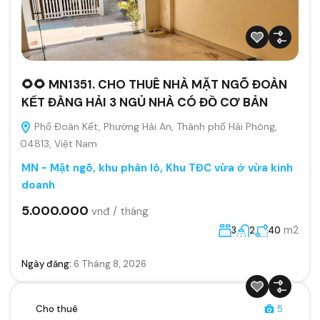
🌻🌻 MN1351. CHO THUÊ NHÀ MẶT NGÕ ĐOÀN
KẾT ĐẰNG HẢI 3 NGỦ NHÀ CÓ ĐỒ CƠ BẢN
Phố Đoàn Kết, Phường Hải An, Thành phố Hải Phòng,
04813, Việt Nam
MN - Mặt ngõ, khu phân lô, Khu TĐC vừa ở vừa kinh
doanh
5.000.000
vnđ / tháng
m2
3
2
40
Ngày đăng:
6 Tháng 8, 2026
Cho thuê
5