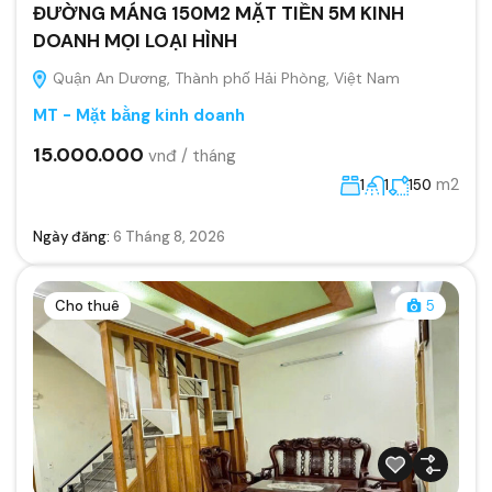
ĐƯỜNG MÁNG 150M2 MẶT TIỀN 5M KINH
DOANH MỌI LOẠI HÌNH
Quận An Dương, Thành phố Hải Phòng, Việt Nam
MT - Mặt bằng kinh doanh
15.000.000
vnđ / tháng
m2
1
1
150
Ngày đăng:
6 Tháng 8, 2026
Cho thuê
5