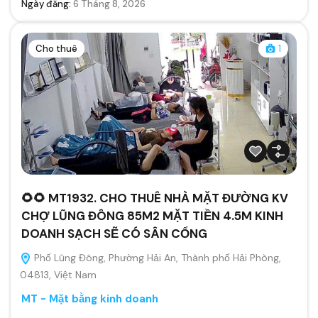
Ngày đăng:
6 Tháng 8, 2026
Cho thuê
1
🌻🌻 MT1932. CHO THUÊ NHÀ MẶT ĐƯỜNG KV
CHỢ LŨNG ĐÔNG 85M2 MẶT TIỀN 4.5M KINH
DOANH SẠCH SẼ CÓ SÂN CỔNG
Phố Lũng Đông, Phường Hải An, Thành phố Hải Phòng,
04813, Việt Nam
MT - Mặt bằng kinh doanh