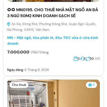
🌻🌻 MN0195. CHO THUÊ NHÀ MẶT NGÕ AN ĐÀ
3 NGỦ 50M2 KINH DOANH SẠCH SẼ
An Đà, Đông Khê, Phường Đông Khê, Quận Ngô Quyền,
Hải Phòng, 04813, Việt Nam
MN - Mặt ngõ, khu phân lô, Khu TĐC vừa ở vừa kinh
doanh
7.000.000
VNĐ/tháng
m2
3
3
50
Ngày đăng:
6 Tháng 8, 2026
Cho thuê
5