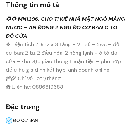
Thông tin mô tả
🌻🌻 MN1296. CHO THUÊ NHÀ MẶT NGÕ MÁNG
NƯỚC – AN ĐỒNG 2 NGỦ ĐỒ CƠ BẢN Ô TÔ
ĐỖ CỬA
🍀 Diện tích 70m2 x 3 tầng – 2 ngủ – 2wc – đồ
cơ bản: 2 tủ, 2 điều hòa, 2 nóng lạnh – ô tô đỗ
cửa – khu vực giao thông thuận tiện – phù hợp
để ở hộ gia đinh kết hợp kinh doanh online
🌾🌾 Chỉ với: 5tr/tháng
☎️ 𝐋iên hệ: 0886619688
Đặc trưng
ĐỒ CƠ BẢN