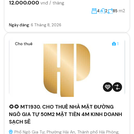
12.000.000
vnđ / tháng
m2
4
2
85
Ngày đăng:
6 Tháng 8, 2026
Cho thuê
1
🌻🌻 MT1930. CHO THUÊ NHÀ MẶT ĐƯỜNG
NGÔ GIA TỰ 50M2 MẶT TIỀN 4M KINH DOANH
SẠCH SẼ
Phố Ngô Gia Tự, Phường Hải An, Thành phố Hải Phòng,