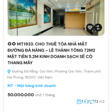
🌻🌻 MT1933. CHO THUÊ TÒA NHÀ MẶT
ĐƯỜNG ĐÀ NẴNG – LÊ THÁNH TÔNG 72M2
MẶT TIỀN 5.2M KINH DOANH SẠCH SẼ CÓ
THANG MÁY
Đường Đà Nẵng, Gia Viên, Phường Gia Viên, Thành phố
Hải Phòng, 18000, Việt Nam
MT - Mặt bằng kinh doanh
50.000.000
vnđ / tháng
m2
7
7
72