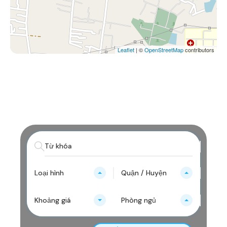
Leaflet
| ©
OpenStreetMap
contributors
Loại hình
Quận / Huyện
Khoảng giá
Phòng ngủ