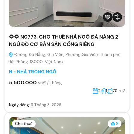
🌻🌻 N0773. CHO THUÊ NHÀ NGÕ ĐÀ NẴNG 2
NGỦ ĐỒ CƠ BẢN SÂN CỔNG RIÊNG
Đường Đà Nẵng, Gia Viên, Phường Gia Viên, Thành phố
Hải Phòng, 18000, Việt Nam
N - NHÀ TRONG NGÕ
5.500.000
vnđ / tháng
m2
2
1
70
Ngày đăng:
6 Tháng 8, 2026
Cho thuê
8