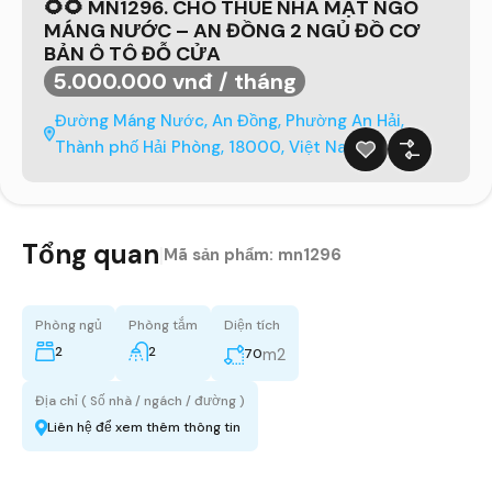
🌻🌻 MN1296. CHO THUÊ NHÀ MẶT NGÕ
MÁNG NƯỚC – AN ĐỒNG 2 NGỦ ĐỒ CƠ
BẢN Ô TÔ ĐỖ CỬA
5.000.000 vnđ / tháng
Đường Máng Nước, An Đồng, Phường An Hải,
Thành phố Hải Phòng, 18000, Việt Nam
Tổng quan
|
Mã sản phẩm:
mn1296
Phòng ngủ
Phòng tắm
Diện tích
2
2
m2
70
Địa chỉ ( Số nhà / ngách / đường )
Liên hệ để xem thêm thông tin