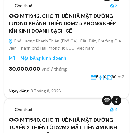
Cho thuê
3
🌻🌻 MT1942. CHO THUÊ NHÀ MẶT ĐƯỜNG
LƯƠNG KHÁNH THIỆN 80M2 5 PHÒNG KHÉP
KÍN KINH DOANH SẠCH SẼ
Phố Lương Khánh Thiện (Phố Ga), Cầu Đất, Phường Gia
Viên, Thành phố Hải Phòng, 18000, Việt Nam
MT - Mặt bằng kinh doanh
30.000.000
vnđ / tháng
m2
5
6
80
Ngày đăng:
8 Tháng 8, 2026
Cho thuê
4
🌻🌻 MT1540. CHO THUÊ NHÀ MẶT ĐƯỜNG
TUYẾN 2 THIÊN LÔI 52M2 MẶT TIỀN 4M KINH