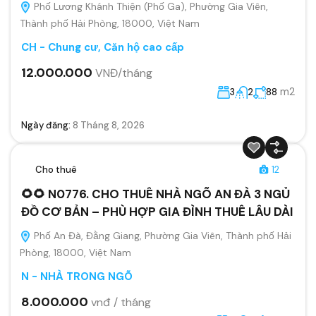
Phố Lương Khánh Thiện (Phố Ga), Phường Gia Viên,
Thành phố Hải Phòng, 18000, Việt Nam
CH - Chung cư, Căn hộ cao cấp
12.000.000
VNĐ/tháng
m2
3
2
88
Ngày đăng:
8 Tháng 8, 2026
Cho thuê
12
🌻🌻 N0776. CHO THUÊ NHÀ NGÕ AN ĐÀ 3 NGỦ
ĐỒ CƠ BẢN – PHÙ HỢP GIA ĐÌNH THUÊ LÂU DÀI
Phố An Đà, Đằng Giang, Phường Gia Viên, Thành phố Hải
Phòng, 18000, Việt Nam
N - NHÀ TRONG NGÕ
8.000.000
vnđ / tháng