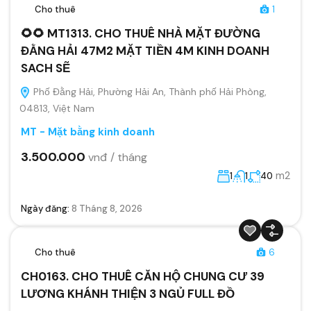
Cho thuê
1
🌻🌻 MT1313. CHO THUÊ NHÀ MẶT ĐƯỜNG
ĐẰNG HẢI 47M2 MẶT TIỀN 4M KINH DOANH
SACH SẼ
Phố Đằng Hải, Phường Hải An, Thành phố Hải Phòng,
04813, Việt Nam
MT - Mặt bằng kinh doanh
3.500.000
vnđ / tháng
m2
1
1
40
Ngày đăng:
8 Tháng 8, 2026
Cho thuê
6
CH0163. CHO THUÊ CĂN HỘ CHUNG CƯ 39
LƯƠNG KHÁNH THIỆN 3 NGỦ FULL ĐỒ