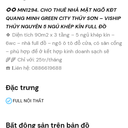
🌻🌻 MN1294. CHO THUÊ NHÀ MẶT NGÕ KĐT
QUANG MINH GREEN CITY THỦY SƠN – VISHIP
THỦY NGUYÊN 5 NGỦ KHÉP KÍN FULL ĐỒ
🍀 Diện tích 90m2 x 3 tầng – 5 ngủ khép kín –
6wc – nhà full đồ – ngõ ô tô đỗ cửa, có sân cổng
– phù hợp để ở kết hợp kinh doanh sạch sẽ
🌾🌾 Chỉ với: 25tr/tháng
☎️ 𝐋iên hệ: 0886619688
Đặc trưng
FULL NỘI THẤT
Bất động sản trên bản đồ