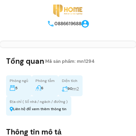
0886619688
Tổng quan
|
Mã sản phẩm:
mn1294
Phòng ngủ
Phòng tắm
Diện tích
5
6
m2
90
Địa chỉ ( Số nhà / ngách / đường )
Liên hệ để xem thêm thông tin
Thông tin mô tả