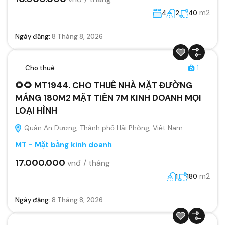
m2
4
2
40
Ngày đăng:
8 Tháng 8, 2026
Cho thuê
1
🌻🌻 MT1944. CHO THUÊ NHÀ MẶT ĐƯỜNG
MÁNG 180M2 MẶT TIỀN 7M KINH DOANH MỌI
LOẠI HÌNH
Quận An Dương, Thành phố Hải Phòng, Việt Nam
MT - Mặt bằng kinh doanh
17.000.000
vnđ / tháng
m2
1
180
Ngày đăng:
8 Tháng 8, 2026