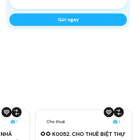
1
Cho thuê
1
Ê NHÀ
🌻🌻 K0052. CHO THUÊ BIỆT THỰ