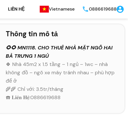
LIÊN HỆ
Vietnamese
0886619688
Thông tin mô tả
🌻🌻 MN1118. CHO THUÊ NHÀ MẶT NGÕ HAI
BÀ TRƯNG 1 NGỦ
🍀 Nhà 45m2 x 1.5 tầng – 1 ngủ – 1wc – nhà
không đồ – ngõ xe máy tránh nhau – phù hợp
để ở
🌾🌾 Chỉ với: 3.5tr/tháng
☎️ 𝐋𝐢𝐞̂𝐧 𝐇𝐞̣̂:0886619688