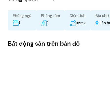
Phòng ngủ
Phòng tắm
Diện tích
Địa chỉ 
1
1
m2
Liên h
45
Bất động sản trên bản đồ