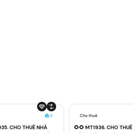
ê
5
Cho thuê
935. CHO THUÊ NHÀ
🌻🌻 MT1936. CHO THU