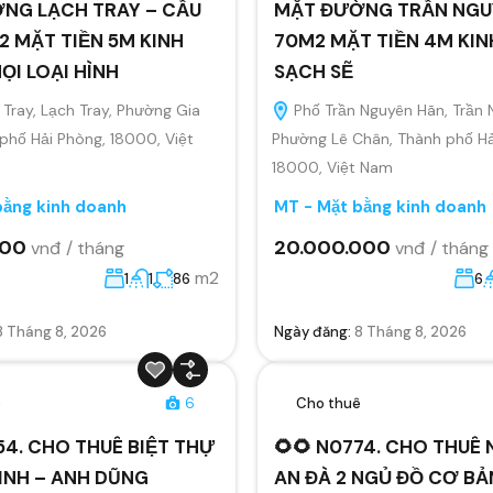
NG LẠCH TRAY – CẦU
MẶT ĐƯỜNG TRẦN NGU
 MẶT TIỀN 5M KINH
70M2 MẶT TIỀN 4M KI
I LOẠI HÌNH
SẠCH SẼ
Tray, Lạch Tray, Phường Gia
Phố Trần Nguyên Hãn, Trần 
 phố Hải Phòng, 18000, Việt
Phường Lê Chân, Thành phố Hả
18000, Việt Nam
bằng kinh doanh
MT - Mặt bằng kinh doanh
000
20.000.000
vnđ / tháng
vnđ / tháng
m2
1
1
86
6
8 Tháng 8, 2026
Ngày đăng:
8 Tháng 8, 2026
ê
6
Cho thuê
54. CHO THUÊ BIỆT THỰ
🌻🌻 N0774. CHO THUÊ
INH – ANH DŨNG
AN ĐÀ 2 NGỦ ĐỒ CƠ BẢ