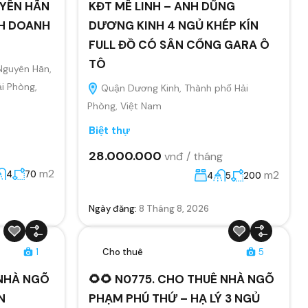
YÊN HÃN
KĐT MÊ LINH – ANH DŨNG
NH DOANH
DƯƠNG KINH 4 NGỦ KHÉP KÍN
FULL ĐỒ CÓ SÂN CỔNG GARA Ô
TÔ
Nguyên Hãn,
i Phòng,
Quận Dương Kinh, Thành phố Hải
Phòng, Việt Nam
Biệt thự
28.000.000
vnđ / tháng
m2
m2
4
70
4
5
200
Ngày đăng:
8 Tháng 8, 2026
1
Cho thuê
5
 NHÀ NGÕ
🌻🌻 N0775. CHO THUÊ NHÀ NGÕ
N
PHẠM PHÚ THỨ – HẠ LÝ 3 NGỦ