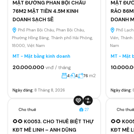
MẶT ĐƯỜNG PHAN BỘI CHÂU
MẶT ĐƯỜ
76M2 MẶT TIỀN 4.5M KINH
RÀO 86M2
DOANH SẠCH SẼ
DOANH MỌ
Phố Phan Bội Châu, Phan Bội Châu,
Phố Lạch 
Phường Hồng Bàng, Thành phố Hải Phòng,
Viên, Thành
18000, Việt Nam
Nam
MT - Mặt bằng kinh doanh
MT - Mặt 
20.000.000
10.000.
vnđ / tháng
m2
4
4
76
Ngày đăng:
8 Tháng 8, 2026
Ngày đăng:
Cho thuê
27
Cho thu
🌻🌻 K0053. CHO THUÊ BIỆT THỰ
🌻🌻 K00
KĐT MÊ LINH – ANH DŨNG
KĐT MÊ L