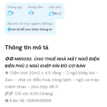
Phòng ngủ
Phòng tắm
Diện tích
2
3
m2
32
Địa chỉ ( Số nhà / ngách / đường )
Liên hệ để xem thêm thông tin
Thông tin mô tả
🌻🌻 MN1052. CHO THUÊ NHÀ MẶT NGÕ ĐIỆN
BIÊN PHỦ 2 NGỦ KHÉP KÍN ĐỒ CƠ BẢN
🍀 Diện tích 32m2 x 4.5 tầng – 2 ngủ khép kín –
3wc – nhà có điều hoà, nóng lạnh – ngõ xe máy
tránh nhau – phù hợp để ở
🌾🌾 Chỉ với: 8.5tr/tháng
☎️ 𝐋iên hệ: 0886619688