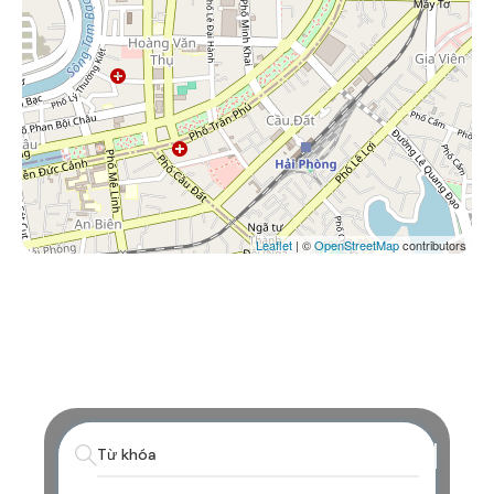
Leaflet
| ©
OpenStreetMap
contributors