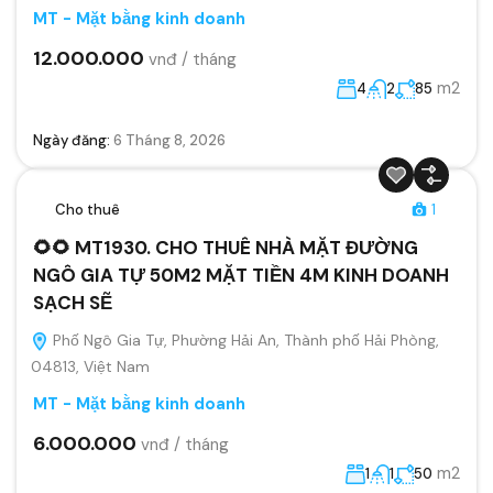
MT - Mặt bằng kinh doanh
12.000.000
vnđ / tháng
m2
4
2
85
Ngày đăng:
6 Tháng 8, 2026
Cho thuê
1
🌻🌻 MT1930. CHO THUÊ NHÀ MẶT ĐƯỜNG
NGÔ GIA TỰ 50M2 MẶT TIỀN 4M KINH DOANH
SẠCH SẼ
Phố Ngô Gia Tự, Phường Hải An, Thành phố Hải Phòng,
04813, Việt Nam
MT - Mặt bằng kinh doanh
6.000.000
vnđ / tháng
m2
1
1
50