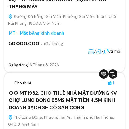
THANG MÁY
Đường Đà Nẵng, Gia Viên, Phường Gia Viên, Thành phố
Hải Phòng, 18000, Việt Nam
MT - Mặt bằng kinh doanh
50.000.000
vnđ / tháng
m2
7
7
72
Ngày đăng:
6 Tháng 8, 2026
Cho thuê
1
🌻🌻 MT1932. CHO THUÊ NHÀ MẶT ĐƯỜNG KV
CHỢ LŨNG ĐÔNG 85M2 MẶT TIỀN 4.5M KINH
DOANH SẠCH SẼ CÓ SÂN CỔNG
Phố Lũng Đông, Phường Hải An, Thành phố Hải Phòng,
04813, Việt Nam