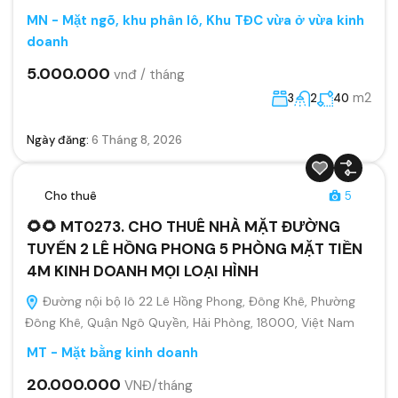
MN - Mặt ngõ, khu phân lô, Khu TĐC vừa ở vừa kinh
doanh
5.000.000
vnđ / tháng
m2
3
2
40
Ngày đăng:
6 Tháng 8, 2026
Cho thuê
5
🌻🌻 MT0273. CHO THUÊ NHÀ MẶT ĐƯỜNG
TUYẾN 2 LÊ HỒNG PHONG 5 PHÒNG MẶT TIỀN
4M KINH DOANH MỌI LOẠI HÌNH
Đường nội bộ lô 22 Lê Hồng Phong, Đông Khê, Phường
Đông Khê, Quận Ngô Quyền, Hải Phòng, 18000, Việt Nam
MT - Mặt bằng kinh doanh
20.000.000
VNĐ/tháng