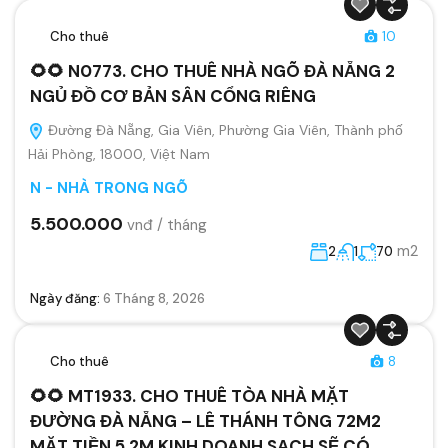
Cho thuê
10
🌻🌻 N0773. CHO THUÊ NHÀ NGÕ ĐÀ NẴNG 2
NGỦ ĐỒ CƠ BẢN SÂN CỔNG RIÊNG
Đường Đà Nẵng, Gia Viên, Phường Gia Viên, Thành phố
Hải Phòng, 18000, Việt Nam
N - NHÀ TRONG NGÕ
5.500.000
vnđ / tháng
m2
2
1
70
Ngày đăng:
6 Tháng 8, 2026
Cho thuê
8
🌻🌻 MT1933. CHO THUÊ TÒA NHÀ MẶT
ĐƯỜNG ĐÀ NẴNG – LÊ THÁNH TÔNG 72M2
MẶT TIỀN 5.2M KINH DOANH SẠCH SẼ CÓ