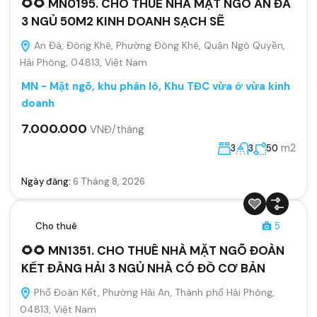
🌻🌻 MN0195. CHO THUÊ NHÀ MẶT NGÕ AN ĐÀ
3 NGỦ 50M2 KINH DOANH SẠCH SẼ
An Đà, Đông Khê, Phường Đông Khê, Quận Ngô Quyền,
Hải Phòng, 04813, Việt Nam
MN - Mặt ngõ, khu phân lô, Khu TĐC vừa ở vừa kinh
doanh
7.000.000
VNĐ/tháng
m2
3
3
50
Ngày đăng:
6 Tháng 8, 2026
Cho thuê
5
🌻🌻 MN1351. CHO THUÊ NHÀ MẶT NGÕ ĐOÀN
KẾT ĐẰNG HẢI 3 NGỦ NHÀ CÓ ĐỒ CƠ BẢN
Phố Đoàn Kết, Phường Hải An, Thành phố Hải Phòng,
04813, Việt Nam