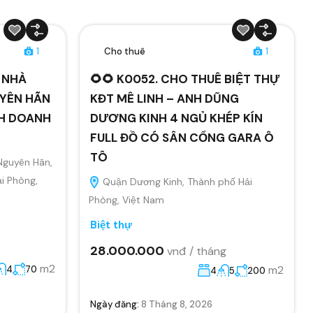
1
Cho thuê
1
Ê NHÀ
🌻🌻 K0052. CHO THUÊ BIỆT THỰ
YÊN HÃN
KĐT MÊ LINH – ANH DŨNG
NH DOANH
DƯƠNG KINH 4 NGỦ KHÉP KÍN
FULL ĐỒ CÓ SÂN CỔNG GARA Ô
TÔ
Nguyên Hãn,
i Phòng,
Quận Dương Kinh, Thành phố Hải
Phòng, Việt Nam
Biệt thự
28.000.000
vnđ / tháng
m2
m2
4
70
4
5
200
Ngày đăng:
8 Tháng 8, 2026