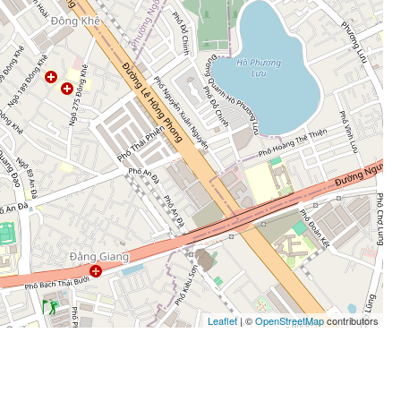
Leaflet
| ©
OpenStreetMap
contributors