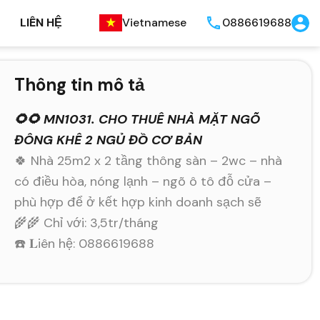
LIÊN HỆ
Vietnamese
0886619688
Thông tin mô tả
🌻🌻 MN1031. CHO THUÊ NHÀ MẶT NGÕ
ĐÔNG KHÊ 2 NGỦ ĐỒ CƠ BẢN
🍀 Nhà 25m2 x 2 tầng thông sàn – 2wc – nhà
có điều hòa, nóng lạnh – ngõ ô tô đỗ cửa –
phù hợp để ở kết hợp kinh doanh sạch sẽ
🌾🌾 Chỉ với: 3,5tr/tháng
☎️ 𝐋iên hệ: 0886619688