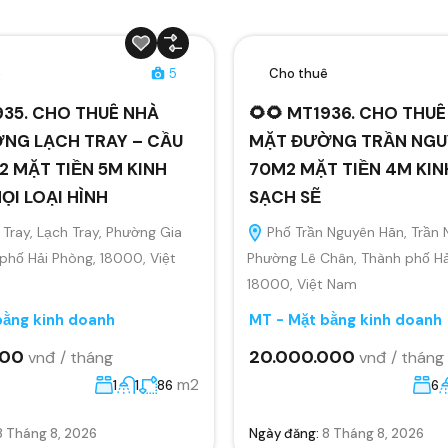
ê
5
Cho thuê
935. CHO THUÊ NHÀ
🌻🌻 MT1936. CHO THU
NG LẠCH TRAY – CẦU
MẶT ĐƯỜNG TRẦN NGU
 MẶT TIỀN 5M KINH
70M2 MẶT TIỀN 4M KI
I LOẠI HÌNH
SẠCH SẼ
Tray, Lạch Tray, Phường Gia
Phố Trần Nguyên Hãn, Trần 
 phố Hải Phòng, 18000, Việt
Phường Lê Chân, Thành phố Hả
18000, Việt Nam
bằng kinh doanh
MT - Mặt bằng kinh doanh
000
20.000.000
vnđ / tháng
vnđ / tháng
m2
1
1
86
6
8 Tháng 8, 2026
Ngày đăng:
8 Tháng 8, 2026