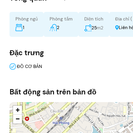
Phòng ngủ
Phòng tắm
Diện tích
Địa chỉ 
1
2
m2
Liên h
25
Đặc trưng
ĐỒ CƠ BẢN
Bất động sản trên bản đồ
+
−