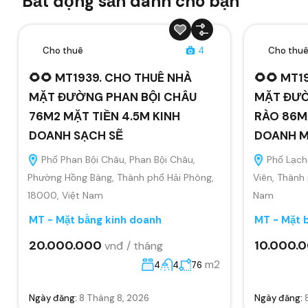
Bất động sản dành cho bạn
Cho thuê
4
Cho thu
🌻🌻 MT1939. CHO THUÊ NHÀ
🌻🌻 MT1
MẶT ĐƯỜNG PHAN BỘI CHÂU
MẶT ĐƯỜ
76M2 MẶT TIỀN 4.5M KINH
RÀO 86M2
DOANH SẠCH SẼ
DOANH MỌ
Phố Phan Bội Châu, Phan Bội Châu,
Phố Lạch 
Phường Hồng Bàng, Thành phố Hải Phòng,
Viên, Thành
18000, Việt Nam
Nam
MT - Mặt bằng kinh doanh
MT - Mặt 
20.000.000
10.000.
vnđ / tháng
m2
4
4
76
Ngày đăng:
8 Tháng 8, 2026
Ngày đăng: