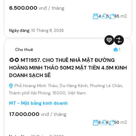
6.500.000
vnđ / tháng
m2
4
5
65
Ngày đăng:
10 Tháng 8, 2026
Cho thuê
1
🌻🌻 MT1957. CHO THUÊ NHÀ MẶT ĐƯỜNG
HOÀNG MINH THẢO 50M2 MẶT TIỀN 4.5M KINH
DOANH SẠCH SẼ
Phố Hoàng Minh Thảo, Dư Hàng Kênh, Phường Lê Chân,
Thành phố Hải Phòng, 18000, Việt Nam
MT - Mặt bằng kinh doanh
17.000.000
vnđ / tháng
m2
6
6
50