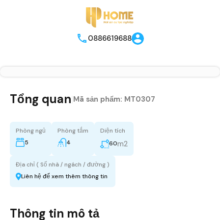
0886619688
Tổng quan
|
Mã sản phẩm:
MT0307
Phòng ngủ
Phòng tắm
Diện tích
5
4
m2
60
Địa chỉ ( Số nhà / ngách / đường )
Liên hệ để xem thêm thông tin
Thông tin mô tả