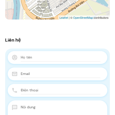
Leaflet
| ©
OpenStreetMap
contributors
Liên hệ