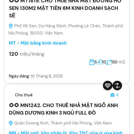
🌻🌻 MT1819. CHO THUÊ NHÀ MẶT ĐƯỜNG HỒ
SEN 130M2 MẶT TIỀN 6M KINH DOANH SẠCH
SẼ
Phố Hồ Sen, Dư Hàng Kênh, Phường Lê Chân, Thành phố
Hải Phòng, 18000, Việt Nam
MT - Mặt bằng kinh doanh
120
triệu/tháng
m2
5
10
130
Ngày đăng:
10 Tháng 8, 2026
Cho thuê
4
🌻🌻 MN1242. CHO THUÊ NHÀ MẶT NGÕ ANH
DŨNG DƯƠNG KINH 3 NGỦ FULL ĐỒ
Quận Dương Kinh, Thành phố Hải Phòng, Việt Nam
MN - Mặt ngõ, khu phân lô, Khu TĐC vừa ở vừa kinh