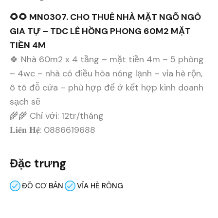
🌻🌻 MN0307. CHO THUÊ NHÀ MẶT NGÕ NGÔ
GIA TỰ – TDC LÊ HỒNG PHONG 60M2 MẶT
TIỀN 4M
🍀 Nhà 60m2 x 4 tầng – mặt tiền 4m – 5 phòng
– 4wc – nhà có điều hòa nóng lạnh – vỉa hè rộn,
ô tô đỗ cửa – phù hợp để ở kết hợp kinh doanh
sạch sẽ
🌾🌾 Chỉ với: 12tr/tháng
𝐋𝐢𝐞̂𝐧 𝐇𝐞̣̂: 0886619688
Đặc trưng
ĐỒ CƠ BẢN
VỈA HÈ RỘNG