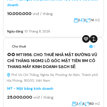
doanh
10.000.000
vnđ / tháng
m2
3
3
74
Ngày đăng:
10 Tháng 8, 2026
Cho thuê
1
🌻🌻 MT1956. CHO THUÊ NHÀ MẶT ĐƯỜNG VŨ
CHÍ THẮNG 160M2 LÔ GÓC MẶT TIỀN 9M CÓ
THANG MÁY KINH DOANH SẠCH SẼ
Phố Vũ Chí Thắng, Nghĩa Xá, Phường An Biên, Thành phố
Hải Phòng, 18000, Việt Nam
MT - Mặt bằng kinh doanh
25.000.000
vnđ / tháng
m2
2
4
160