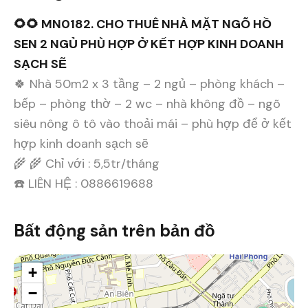
🌻🌻 MN0182. CHO THUÊ NHÀ MẶT NGÕ HỒ
SEN 2 NGỦ PHÙ HỢP Ở KẾT HỢP KINH DOANH
SẠCH SẼ
🍀 Nhà 50m2 x 3 tầng – 2 ngủ – phòng khách –
bếp – phòng thờ – 2 wc – nhà không đồ – ngõ
siêu nông ô tô vào thoải mái – phù hợp để ở kết
hợp kinh doanh sạch sẽ
🌾 🌾 Chỉ với : 5,5tr/tháng
☎️ LIÊN HỆ : 0886619688
Bất động sản trên bản đồ
+
−