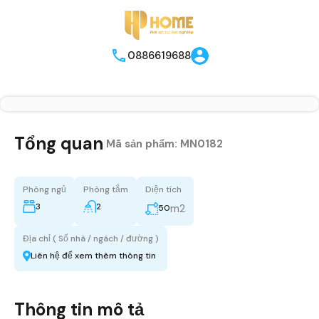
0886619688
Tổng quan
|
Mã sản phẩm:
MN0182
Phòng ngủ
Phòng tắm
Diện tích
3
2
m2
50
Địa chỉ ( Số nhà / ngách / đường )
Liên hệ để xem thêm thông tin
Thông tin mô tả