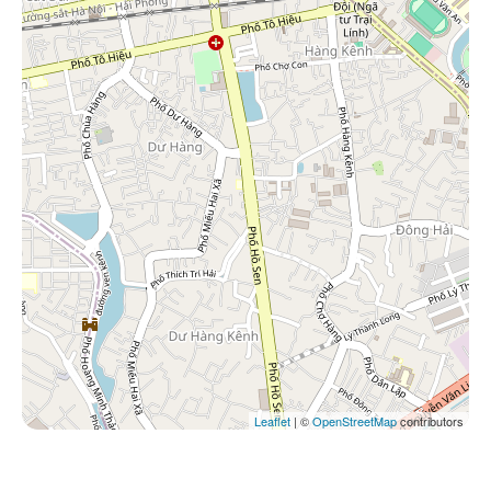
Leaflet
| ©
OpenStreetMap
contributors