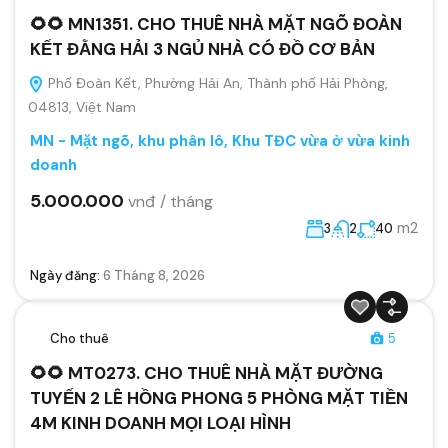
🌻🌻 MN1351. CHO THUÊ NHÀ MẶT NGÕ ĐOÀN
KẾT ĐẰNG HẢI 3 NGỦ NHÀ CÓ ĐỒ CƠ BẢN
Phố Đoàn Kết, Phường Hải An, Thành phố Hải Phòng,
04813, Việt Nam
MN - Mặt ngõ, khu phân lô, Khu TĐC vừa ở vừa kinh
doanh
5.000.000
vnđ / tháng
m2
3
2
40
Ngày đăng:
6 Tháng 8, 2026
Cho thuê
5
🌻🌻 MT0273. CHO THUÊ NHÀ MẶT ĐƯỜNG
TUYẾN 2 LÊ HỒNG PHONG 5 PHÒNG MẶT TIỀN
4M KINH DOANH MỌI LOẠI HÌNH