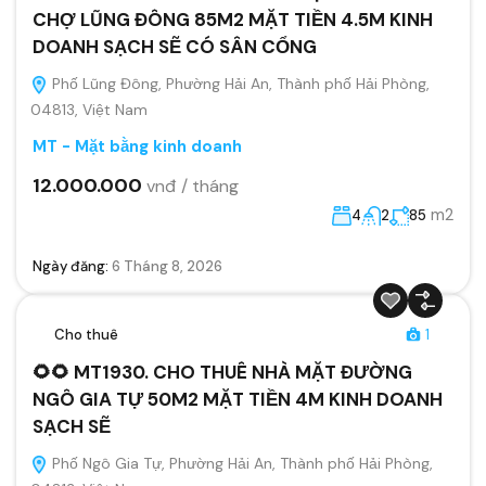
CHỢ LŨNG ĐÔNG 85M2 MẶT TIỀN 4.5M KINH
DOANH SẠCH SẼ CÓ SÂN CỔNG
Phố Lũng Đông, Phường Hải An, Thành phố Hải Phòng,
04813, Việt Nam
MT - Mặt bằng kinh doanh
12.000.000
vnđ / tháng
m2
4
2
85
Ngày đăng:
6 Tháng 8, 2026
Cho thuê
1
🌻🌻 MT1930. CHO THUÊ NHÀ MẶT ĐƯỜNG
NGÔ GIA TỰ 50M2 MẶT TIỀN 4M KINH DOANH
SẠCH SẼ
Phố Ngô Gia Tự, Phường Hải An, Thành phố Hải Phòng,