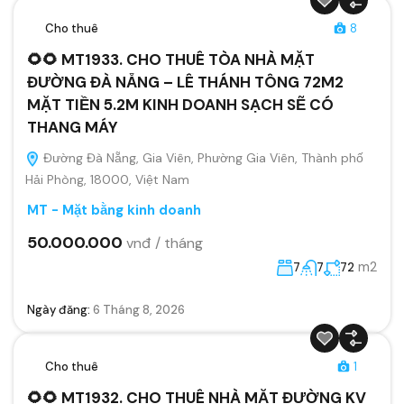
Cho thuê
8
🌻🌻 MT1933. CHO THUÊ TÒA NHÀ MẶT
ĐƯỜNG ĐÀ NẴNG – LÊ THÁNH TÔNG 72M2
MẶT TIỀN 5.2M KINH DOANH SẠCH SẼ CÓ
THANG MÁY
Đường Đà Nẵng, Gia Viên, Phường Gia Viên, Thành phố
Hải Phòng, 18000, Việt Nam
MT - Mặt bằng kinh doanh
50.000.000
vnđ / tháng
m2
7
7
72
Ngày đăng:
6 Tháng 8, 2026
Cho thuê
1
🌻🌻 MT1932. CHO THUÊ NHÀ MẶT ĐƯỜNG KV