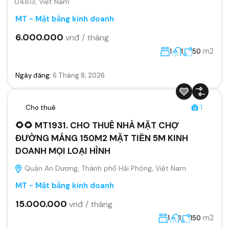
04813, Việt Nam
MT - Mặt bằng kinh doanh
6.000.000
vnđ / tháng
m2
1
1
50
Ngày đăng:
6 Tháng 8, 2026
Cho thuê
1
🌻🌻 MT1931. CHO THUÊ NHÀ MẶT CHỢ
ĐƯỜNG MÁNG 150M2 MẶT TIỀN 5M KINH
DOANH MỌI LOẠI HÌNH
Quận An Dương, Thành phố Hải Phòng, Việt Nam
MT - Mặt bằng kinh doanh
15.000.000
vnđ / tháng
m2
1
1
150