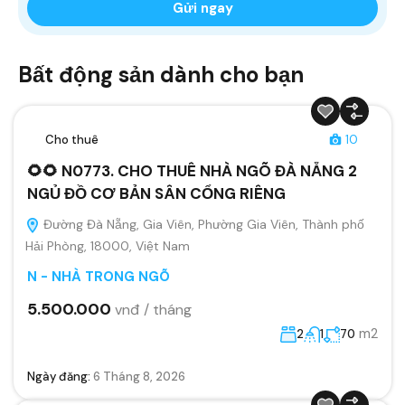
Bất động sản dành cho bạn
Cho thuê
10
🌻🌻 N0773. CHO THUÊ NHÀ NGÕ ĐÀ NẴNG 2
NGỦ ĐỒ CƠ BẢN SÂN CỔNG RIÊNG
Đường Đà Nẵng, Gia Viên, Phường Gia Viên, Thành phố
Hải Phòng, 18000, Việt Nam
N - NHÀ TRONG NGÕ
5.500.000
vnđ / tháng
m2
2
1
70
Ngày đăng:
6 Tháng 8, 2026