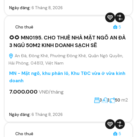
Ngày đăng:
6 Tháng 8, 2026
Cho thuê
5
🌻🌻 MN0195. CHO THUÊ NHÀ MẶT NGÕ AN ĐÀ
3 NGỦ 50M2 KINH DOANH SẠCH SẼ
An Đà, Đông Khê, Phường Đông Khê, Quận Ngô Quyền,
Hải Phòng, 04813, Việt Nam
MN - Mặt ngõ, khu phân lô, Khu TĐC vừa ở vừa kinh
doanh
7.000.000
VNĐ/tháng
m2
3
3
50
Ngày đăng:
6 Tháng 8, 2026
Cho thuê
5