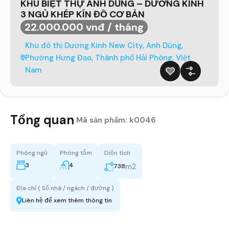
KHU BIỆT THỰ ANH DŨNG – DƯƠNG KINH
3 NGỦ KHÉP KÍN ĐỒ CƠ BẢN
22.000.000 vnđ / tháng
Khu đô thị Dương Kinh New City, Anh Dũng,
Phường Hưng Đạo, Thành phố Hải Phòng, Việt
Nam
Tổng quan
|
Mã sản phẩm:
k0046
Phòng ngủ
Phòng tắm
Diện tích
3
4
m2
738
Địa chỉ ( Số nhà / ngách / đường )
Liên hệ để xem thêm thông tin