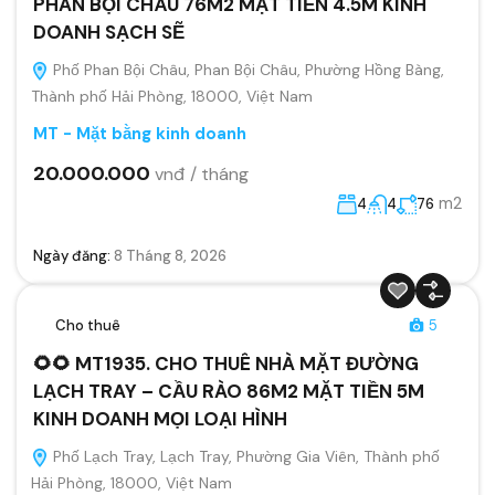
PHAN BỘI CHÂU 76M2 MẶT TIỀN 4.5M KINH
DOANH SẠCH SẼ
Phố Phan Bội Châu, Phan Bội Châu, Phường Hồng Bàng,
Thành phố Hải Phòng, 18000, Việt Nam
MT - Mặt bằng kinh doanh
20.000.000
vnđ / tháng
m2
4
4
76
Ngày đăng:
8 Tháng 8, 2026
Cho thuê
5
🌻🌻 MT1935. CHO THUÊ NHÀ MẶT ĐƯỜNG
LẠCH TRAY – CẦU RÀO 86M2 MẶT TIỀN 5M
KINH DOANH MỌI LOẠI HÌNH
Phố Lạch Tray, Lạch Tray, Phường Gia Viên, Thành phố
Hải Phòng, 18000, Việt Nam