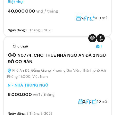
Biệt thự
40.000.000
vnđ / tháng
m2
5
5
200
Ngày đăng:
8 Tháng 8, 2026
Cho thuê
1
🌻🌻 N0774. CHO THUÊ NHÀ NGÕ AN ĐÀ 2 NGỦ
ĐỒ CƠ BẢN
Phố An Đà, Đằng Giang, Phường Gia Viên, Thành phố Hải
Phòng, 18000, Việt Nam
N - NHÀ TRONG NGÕ
6.000.000
vnđ / tháng
m2
2
2
40
Ngày đăng:
8 Tháng 8, 2026