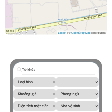
Leaflet
| ©
OpenStreetMap
contributors