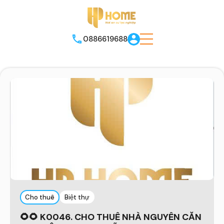
0886619688
Cho thuê
Biệt thự
🌻🌻 K0046. CHO THUÊ NHÀ NGUYÊN CĂN