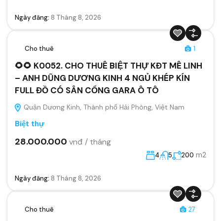
Ngày đăng:
8 Tháng 8, 2026
Cho thuê
1
🌻🌻 K0052. CHO THUÊ BIỆT THỰ KĐT MÊ LINH
– ANH DŨNG DƯƠNG KINH 4 NGỦ KHÉP KÍN
FULL ĐỒ CÓ SÂN CỔNG GARA Ô TÔ
Quận Dương Kinh, Thành phố Hải Phòng, Việt Nam
Biệt thự
28.000.000
vnđ / tháng
m2
4
5
200
Ngày đăng:
8 Tháng 8, 2026
Cho thuê
27