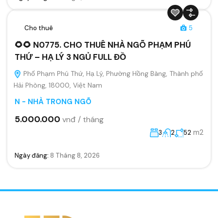
Cho thuê
5
🌻🌻 N0775. CHO THUÊ NHÀ NGÕ PHẠM PHÚ
THỨ – HẠ LÝ 3 NGỦ FULL ĐỒ
Phố Phạm Phú Thứ, Hạ Lý, Phường Hồng Bàng, Thành phố
Hải Phòng, 18000, Việt Nam
N - NHÀ TRONG NGÕ
5.000.000
vnđ / tháng
m2
3
2
52
Ngày đăng:
8 Tháng 8, 2026