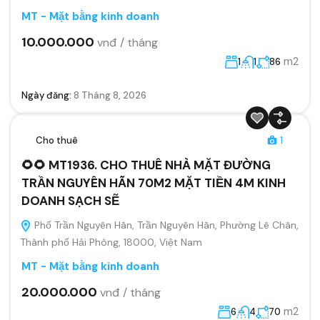
MT - Mặt bằng kinh doanh
10.000.000
vnđ / tháng
m2
1
1
86
Ngày đăng:
8 Tháng 8, 2026
Cho thuê
1
🌻🌻 MT1936. CHO THUÊ NHÀ MẶT ĐƯỜNG
TRẦN NGUYÊN HÃN 70M2 MẶT TIỀN 4M KINH
DOANH SẠCH SẼ
Phố Trần Nguyên Hãn, Trần Nguyên Hãn, Phường Lê Chân,
Thành phố Hải Phòng, 18000, Việt Nam
MT - Mặt bằng kinh doanh
20.000.000
vnđ / tháng
m2
6
4
70