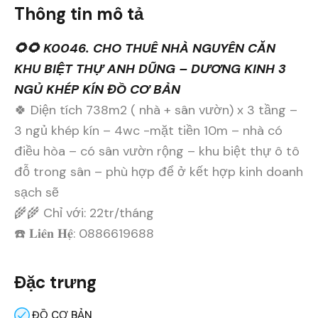
Thông tin mô tả
🌻🌻 K0046. CHO THUÊ NHÀ NGUYÊN CĂN
KHU BIỆT THỰ ANH DŨNG – DƯƠNG KINH 3
NGỦ KHÉP KÍN ĐỒ CƠ BẢN
🍀 Diện tích 738m2 ( nhà + sân vườn) x 3 tầng –
3 ngủ khép kín – 4wc -mặt tiền 10m – nhà có
điều hòa – có sân vườn rộng – khu biệt thự ô tô
đỗ trong sân – phù hợp để ở kết hợp kinh doanh
sạch sẽ
🌾🌾 Chỉ với: 22tr/tháng
☎️ 𝐋𝐢𝐞̂𝐧 𝐇𝐞̣̂: 0886619688
Đặc trưng
ĐỒ CƠ BẢN