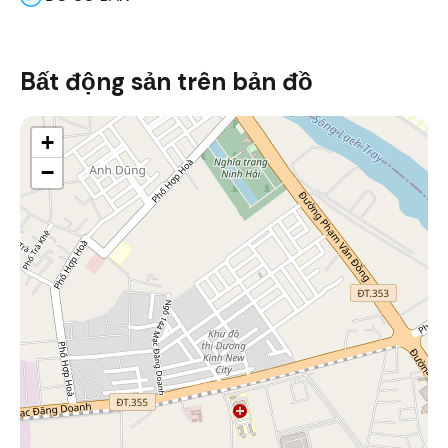
Bất động sản trên bản đồ
+
−