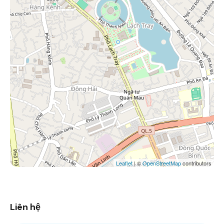
Leaflet
| ©
OpenStreetMap
contributors
Liên hệ