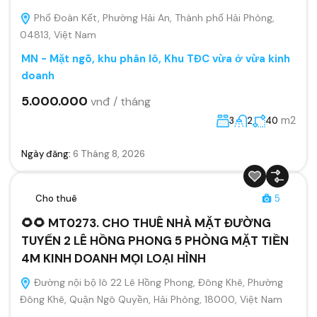
Phố Đoàn Kết, Phường Hải An, Thành phố Hải Phòng,
04813, Việt Nam
MN - Mặt ngõ, khu phân lô, Khu TĐC vừa ở vừa kinh
doanh
5.000.000
vnđ / tháng
m2
3
2
40
Ngày đăng:
6 Tháng 8, 2026
Cho thuê
5
🌻🌻 MT0273. CHO THUÊ NHÀ MẶT ĐƯỜNG
TUYẾN 2 LÊ HỒNG PHONG 5 PHÒNG MẶT TIỀN
4M KINH DOANH MỌI LOẠI HÌNH
Đường nội bộ lô 22 Lê Hồng Phong, Đông Khê, Phường
Đông Khê, Quận Ngô Quyền, Hải Phòng, 18000, Việt Nam