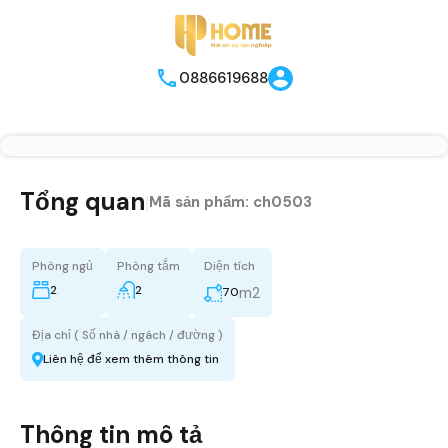
0886619688
Tổng quan
|
Mã sản phẩm:
ch0503
Phòng ngủ
Phòng tắm
Diện tích
2
2
m2
70
Địa chỉ ( Số nhà / ngách / đường )
Liên hệ để xem thêm thông tin
Thông tin mô tả