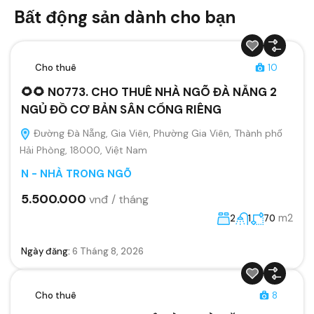
Bất động sản dành cho bạn
Cho thuê
10
🌻🌻 N0773. CHO THUÊ NHÀ NGÕ ĐÀ NẴNG 2
NGỦ ĐỒ CƠ BẢN SÂN CỔNG RIÊNG
Đường Đà Nẵng, Gia Viên, Phường Gia Viên, Thành phố
Hải Phòng, 18000, Việt Nam
N - NHÀ TRONG NGÕ
5.500.000
vnđ / tháng
m2
2
1
70
Ngày đăng:
6 Tháng 8, 2026
Cho thuê
8