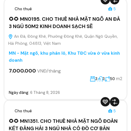
Cho thuê
5
🌻🌻 MN0195. CHO THUÊ NHÀ MẶT NGÕ AN ĐÀ
3 NGỦ 50M2 KINH DOANH SẠCH SẼ
An Đà, Đông Khê, Phường Đông Khê, Quận Ngô Quyền,
Hải Phòng, 04813, Việt Nam
MN - Mặt ngõ, khu phân lô, Khu TĐC vừa ở vừa kinh
doanh
7.000.000
VNĐ/tháng
m2
3
3
50
Ngày đăng:
6 Tháng 8, 2026
Cho thuê
5
🌻🌻 MN1351. CHO THUÊ NHÀ MẶT NGÕ ĐOÀN
KẾT ĐẰNG HẢI 3 NGỦ NHÀ CÓ ĐỒ CƠ BẢN