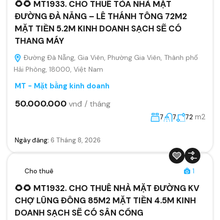
🌻🌻 MT1933. CHO THUÊ TÒA NHÀ MẶT
ĐƯỜNG ĐÀ NẴNG – LÊ THÁNH TÔNG 72M2
MẶT TIỀN 5.2M KINH DOANH SẠCH SẼ CÓ
THANG MÁY
Đường Đà Nẵng, Gia Viên, Phường Gia Viên, Thành phố
Hải Phòng, 18000, Việt Nam
MT - Mặt bằng kinh doanh
50.000.000
vnđ / tháng
m2
7
7
72
Ngày đăng:
6 Tháng 8, 2026
Cho thuê
1
🌻🌻 MT1932. CHO THUÊ NHÀ MẶT ĐƯỜNG KV
CHỢ LŨNG ĐÔNG 85M2 MẶT TIỀN 4.5M KINH
DOANH SẠCH SẼ CÓ SÂN CỔNG