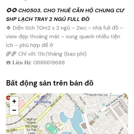
🌻🌻 CH0503. CHO THUÊ CĂN HỘ CHUNG CƯ
SHP LẠCH TRAY 2 NGỦ FULL ĐỒ
🍀 Diện tích 70m2 x 2 ngủ – 2wc – nhà full đồ –
view đẹp thoáng mát – xung quanh nhiều tiện
ích – phù hợp để ở
🌾🌾 Chỉ với: 11tr/tháng (bao phí)
☎️ 𝐋𝐢𝐞̂𝐧 𝐇𝐞̣̂: 0886619688
Bất động sản trên bản đồ
+
−