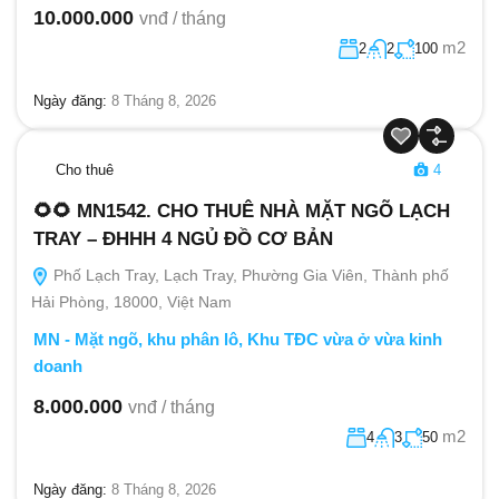
10.000.000
vnđ / tháng
m2
2
2
100
Ngày đăng:
8 Tháng 8, 2026
Cho thuê
4
🌻🌻 MN1542. CHO THUÊ NHÀ MẶT NGÕ LẠCH
TRAY – ĐHHH 4 NGỦ ĐỒ CƠ BẢN
Phố Lạch Tray, Lạch Tray, Phường Gia Viên, Thành phố
Hải Phòng, 18000, Việt Nam
MN - Mặt ngõ, khu phân lô, Khu TĐC vừa ở vừa kinh
doanh
8.000.000
vnđ / tháng
m2
4
3
50
Ngày đăng:
8 Tháng 8, 2026