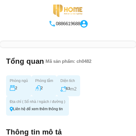
0886619688
Tổng quan
|
Mã sản phẩm:
ch0482
Phòng ngủ
Phòng tắm
Diện tích
2
2
m2
63
Địa chỉ ( Số nhà / ngách / đường )
Liên hệ để xem thêm thông tin
Thông tin mô tả