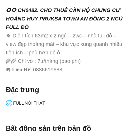
🌻🌻 CH0482. CHO THUÊ CĂN HỘ CHUNG CƯ
HOÀNG HUY PRUKSA TOWN AN ĐỒNG 2 NGỦ
FULL ĐỒ
🍀 Diện tích 63m2 x 2 ngủ – 2wc – nhà full đồ –
view đẹp thoáng mát – khu vực xung quanh nhiều
tiện ích – phù hợp để ở
🌾🌾 Chỉ với: 7tr/tháng (bao phí)
☎️ 𝐋𝐢𝐞̂𝐧 𝐇𝐞̣̂: 0886619688
Đặc trưng
FULL NỘI THẤT
Bất động sản trên bản đồ