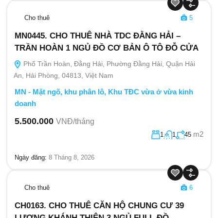
Cho thuê
5
MN0445. CHO THUÊ NHÀ TDC ĐẰNG HẢI –
TRẦN HOÀN 1 NGỦ ĐỒ CƠ BẢN Ô TÔ ĐỖ CỬA
Phố Trần Hoàn, Đằng Hải, Phường Đằng Hải, Quận Hải
An, Hải Phòng, 04813, Việt Nam
MN - Mặt ngõ, khu phân lô, Khu TĐC vừa ở vừa kinh
doanh
5.500.000
VNĐ/tháng
m2
1
1
45
Ngày đăng:
8 Tháng 8, 2026
Cho thuê
6
CH0163. CHO THUÊ CĂN HỘ CHUNG CƯ 39
LƯƠNG KHÁNH THIỆN 3 NGỦ FULL ĐỒ