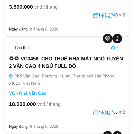
3.500.000
vnđ / tháng
m2
1
1
40
Ngày đăng:
8 Tháng 8, 2026
Cho thuê
6
🌻🌻 VC0456. CHO THUÊ NHÀ MẶT NGÕ TUYẾN
2 VĂN CAO 4 NGỦ FULL ĐỒ
Phố Văn Cao, Phường Hải An, Thành phố Hải Phòng,
04813, Việt Nam
VC - Nhà Văn Cao
18.000.000
vnđ / tháng
m2
4
3
65
Ngày đăng:
8 Tháng 8, 2026