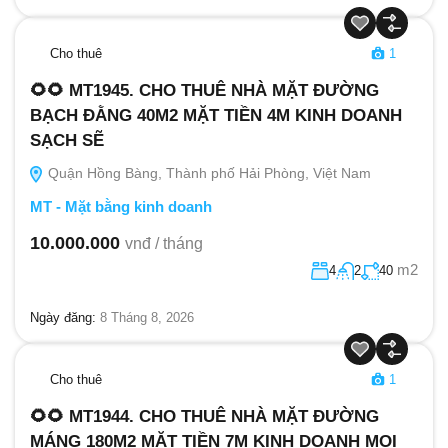
Cho thuê
1
🌻🌻 MT1945. CHO THUÊ NHÀ MẶT ĐƯỜNG
BẠCH ĐẰNG 40M2 MẶT TIỀN 4M KINH DOANH
SẠCH SẼ
Quận Hồng Bàng, Thành phố Hải Phòng, Việt Nam
MT - Mặt bằng kinh doanh
10.000.000
vnđ / tháng
m2
4
2
40
Ngày đăng:
8 Tháng 8, 2026
Cho thuê
1
🌻🌻 MT1944. CHO THUÊ NHÀ MẶT ĐƯỜNG
MÁNG 180M2 MẶT TIỀN 7M KINH DOANH MỌI