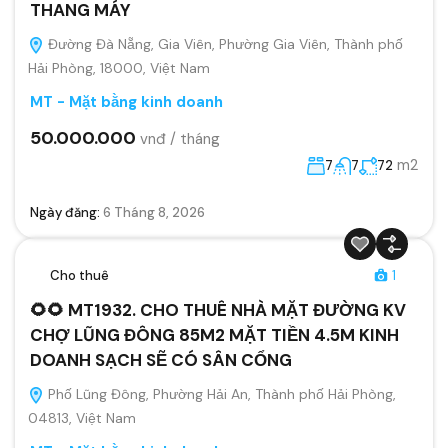
THANG MÁY
Đường Đà Nẵng, Gia Viên, Phường Gia Viên, Thành phố
Hải Phòng, 18000, Việt Nam
MT - Mặt bằng kinh doanh
50.000.000
vnđ / tháng
m2
7
7
72
Ngày đăng:
6 Tháng 8, 2026
Cho thuê
1
🌻🌻 MT1932. CHO THUÊ NHÀ MẶT ĐƯỜNG KV
CHỢ LŨNG ĐÔNG 85M2 MẶT TIỀN 4.5M KINH
DOANH SẠCH SẼ CÓ SÂN CỔNG
Phố Lũng Đông, Phường Hải An, Thành phố Hải Phòng,
04813, Việt Nam