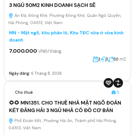
3 NGỦ 50M2 KINH DOANH SẠCH SẼ
An Đà, Đông Khê, Phường Đông Khê, Quận Ngô Quyền,
Hải Phòng, 04813, Việt Nam
MN - Mặt ngõ, khu phân lô, Khu TĐC vừa ở vừa kinh
doanh
7.000.000
VNĐ/tháng
m2
3
3
50
Ngày đăng:
6 Tháng 8, 2026
Cho thuê
5
🌻🌻 MN1351. CHO THUÊ NHÀ MẶT NGÕ ĐOÀN
KẾT ĐẰNG HẢI 3 NGỦ NHÀ CÓ ĐỒ CƠ BẢN
Phố Đoàn Kết, Phường Hải An, Thành phố Hải Phòng,
04813, Việt Nam