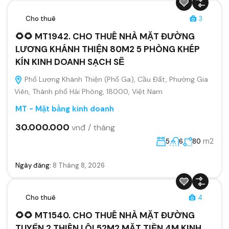
Cho thuê
3
🌻🌻 MT1942. CHO THUÊ NHÀ MẶT ĐƯỜNG
LƯƠNG KHÁNH THIỆN 80M2 5 PHÒNG KHÉP
KÍN KINH DOANH SẠCH SẼ
Phố Lương Khánh Thiện (Phố Ga), Cầu Đất, Phường Gia
Viên, Thành phố Hải Phòng, 18000, Việt Nam
MT - Mặt bằng kinh doanh
30.000.000
vnđ / tháng
m2
5
6
80
Ngày đăng:
8 Tháng 8, 2026
Cho thuê
4
🌻🌻 MT1540. CHO THUÊ NHÀ MẶT ĐƯỜNG
TUYẾN 2 THIÊN LÔI 52M2 MẶT TIỀN 4M KINH