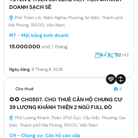
DOANH SẠCH SẼ
Phố Thiên Lôi, Niệm Nghĩa, Phường An Biên, Thành phố
Hải Phòng, 18000, Việt Nam
MT - Mặt bằng kinh doanh
15.000.000
vnđ / tháng
m2
6
3
52
Ngày đăng:
8 Tháng 8, 2026
Cho thuê
4
🌻🌻 CH0507. CHO THUÊ CĂN HỘ CHUNG CƯ
39 LƯƠNG KHÁNH THIỆN 2 NGỦ FULL ĐỒ
Phố Lương Khánh Thiện (Phố Ga), Cầu Đất, Phường Gia
Viên, Thành phố Hải Phòng, 18000, Việt Nam
CH - Chung cư, Căn hộ cao cấp