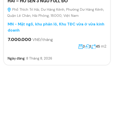
HẢI – HỒ SEN 3 NGỦ FULL ĐỒ
Phố Thích Trí Hải, Dư Hàng Kênh, Phường Dư Hàng Kênh,
Quận Lê Chân, Hải Phòng, 18000, Việt Nam
MN - Mặt ngõ, khu phân lô, Khu TĐC vừa ở vừa kinh
doanh
7.000.000
VNĐ/tháng
m2
3
3
45
Ngày đăng:
8 Tháng 8, 2026