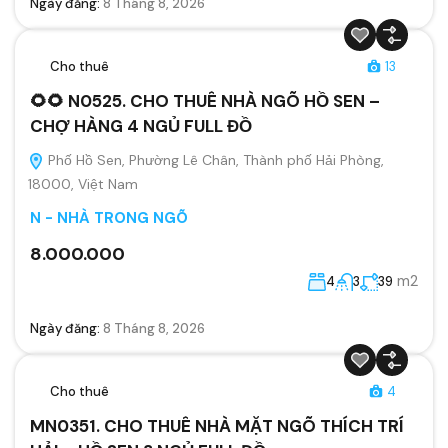
Ngày đăng:
8 Tháng 8, 2026
Cho thuê
13
🌻🌻 N0525. CHO THUÊ NHÀ NGÕ HỒ SEN –
CHỢ HÀNG 4 NGỦ FULL ĐỒ
Phố Hồ Sen, Phường Lê Chân, Thành phố Hải Phòng,
18000, Việt Nam
N - NHÀ TRONG NGÕ
8.000.000
m2
4
3
39
Ngày đăng:
8 Tháng 8, 2026
Cho thuê
4
MN0351. CHO THUÊ NHÀ MẶT NGÕ THÍCH TRÍ