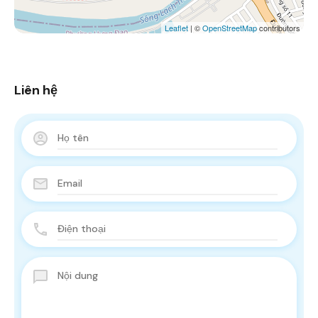
Leaflet
| ©
OpenStreetMap
contributors
Liên hệ