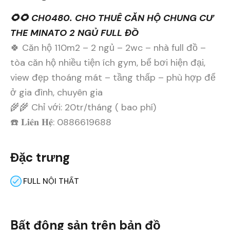
🌻🌻 CH0480. CHO THUÊ CĂN HỘ CHUNG CƯ
THE MINATO 2 NGỦ FULL ĐỒ
🍀 Căn hộ 110m2 – 2 ngủ – 2wc – nhà full đồ –
tòa căn hộ nhiều tiện ích gym, bể bơi hiện đại,
view đẹp thoáng mát – tầng thấp – phù hợp để
ở gia đình, chuyên gia
🌾🌾 Chỉ với: 20tr/tháng ( bao phí)
☎️ 𝐋𝐢𝐞̂𝐧 𝐇𝐞̣̂: 0886619688
Đặc trưng
FULL NỘI THẤT
Bất động sản trên bản đồ