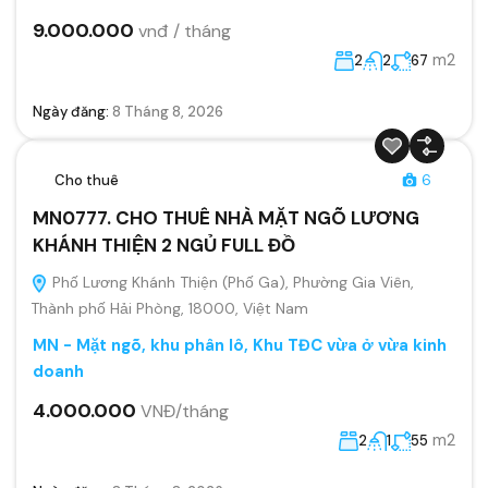
9.000.000
vnđ / tháng
m2
2
2
67
Ngày đăng:
8 Tháng 8, 2026
Cho thuê
6
MN0777. CHO THUÊ NHÀ MẶT NGÕ LƯƠNG
KHÁNH THIỆN 2 NGỦ FULL ĐỒ
Phố Lương Khánh Thiện (Phố Ga), Phường Gia Viên,
Thành phố Hải Phòng, 18000, Việt Nam
MN - Mặt ngõ, khu phân lô, Khu TĐC vừa ở vừa kinh
doanh
4.000.000
VNĐ/tháng
m2
2
1
55