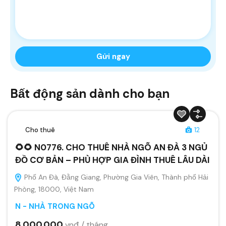
Bất động sản dành cho bạn
Cho thuê
12
🌻🌻 N0776. CHO THUÊ NHÀ NGÕ AN ĐÀ 3 NGỦ
ĐỒ CƠ BẢN – PHÙ HỢP GIA ĐÌNH THUÊ LÂU DÀI
Phố An Đà, Đằng Giang, Phường Gia Viên, Thành phố Hải
Phòng, 18000, Việt Nam
N - NHÀ TRONG NGÕ
8.000.000
vnđ / tháng