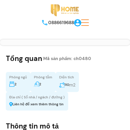
0886619688
Tổng quan
|
Mã sản phẩm:
ch0480
Phòng ngủ
Phòng tắm
Diện tích
2
2
m2
110
Địa chỉ ( Số nhà / ngách / đường )
Liên hệ để xem thêm thông tin
Thông tin mô tả